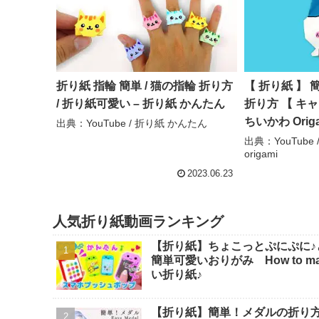
折り紙 指輪 簡単 / 猫の指輪 折り方
【 折り紙 】 
/ 折り紙可愛い – 折り紙 かんたん
折り方 【 キ
ちいかわ Origa
出典：YouTube / 折り紙 かんたん
HACHIWAR
出典：YouTube 
origami
Aoi’s origami
2023.06.23
人気折り紙動画ランキング
【折り紙】ちょこっとぷにぷに♪
簡単可愛いおりがみ How to make po
い折り紙♪
【折り紙】簡単！メダルの折り