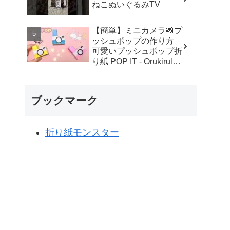
ねこぬいぐるみTV
【簡単】ミニカメラ📸プ
ッシュポップの作り方
可愛いプッシュポップ折
り紙 POP IT - Orukirulab
Craft
ブックマーク
折り紙モンスター