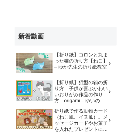
新着動画
【折り紙】コロンと丸ま
った猫の折り方【ねこ】
– ゆか先生の折り紙教室
【折り紙】猫型の箱の折
り方 子供が喜ぶかわい
いおりがみ作品の作り
方 origami – ゆいのお
りがみ研究室
折り紙で作る動物カード
（ねこ風、イヌ風）。メ
ッセージカードやお菓子
を入れたプレゼントに。
– おりがみdream studio