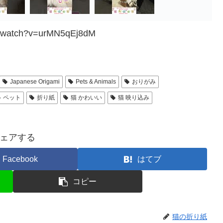
m/watch?v=urMN5qEj8dM
Japanese Origami
Pets & Animals
おりがみ
ペット
折り紙
猫 かわいい
猫 映り込み
ェアする
Facebook
はてブ
コピー
猫の折り紙