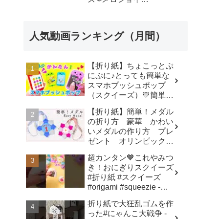
#mellojoy #diy -
SodaCatOrigami 楽しい
折り紙♪
人気動画ランキング（月間）
【折り紙】ちょこっとぷ
にぷに♪とっても簡単な
スマホプッシュポップ
（スクイーズ）💙簡単可
愛いおりがみ How to
【折り紙】簡単！メダル
make popit smartphone
の折り方 豪華 かわい
Origami -
いメダルの作り方 プレ
SodaCatOrigami 楽しい
ゼント オリンピックメ
折り紙♪
ダル - 折り紙図書館
超カンタン💙これやみつ
origamilibrary
き！おにぎりスクイーズ
#折り紙 #スクイーズ
#origami #squeezie -
SodaCatOrigami 楽しい
折り紙で大狂乱ゴムを作
折り紙♪
った#にゃんこ大戦争 -