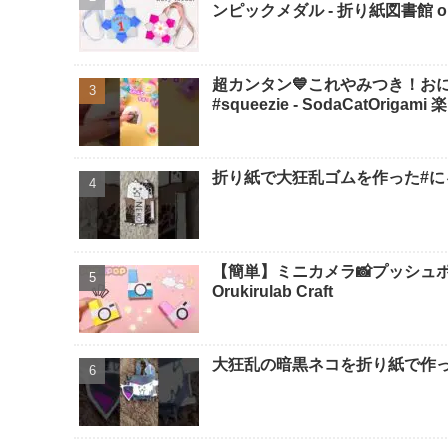
ンピックメダル - 折り紙図書館 origa
超カンタン💙これやみつき！おにぎり
#squeezie - SodaCatOriga
折り紙で大狂乱ゴムを作った#にゃ
【簡単】ミニカメラ📸プッシュポ
Orukirulab Craft
大狂乱の暗黒ネコを折り紙で作っ