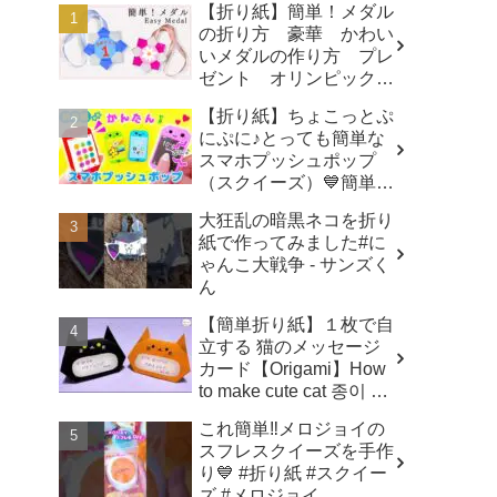
【折り紙】簡単！メダル
の折り方 豪華 かわい
いメダルの作り方 プレ
ゼント オリンピックメ
ダル - 折り紙図書館
【折り紙】ちょこっとぷ
origamilibrary
にぷに♪とっても簡単な
スマホプッシュポップ
（スクイーズ）💙簡単可
愛いおりがみ How to
大狂乱の暗黒ネコを折り
make popit smartphone
紙で作ってみました#に
Origami -
ゃんこ大戦争 - サンズく
SodaCatOrigami 楽しい
ん
折り紙♪
【簡単折り紙】１枚で自
立する 猫のメッセージ
カード【Origami】How
to make cute cat 종이 접
기 고양이 ハロウィ
これ簡単‼️メロジョイの
ン トトロ Totoro 万圣
スフレスクイーズを手作
节 小猫咪 Halloween -
り💙 #折り紙 #スクイー
hana's channel
ズ #メロジョイ