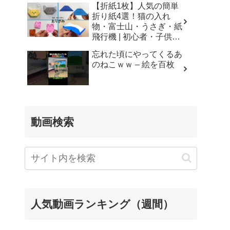
【折紙1枚】人気の簡単
折り紙4選！猫の入れ
物・富士山・うさぎ・紙
飛行機 | 初心者・子供・
シニア向け | Origami 4
忘れた頃にやってくるあ
Easy Crafts | 摺紙 | 종이
のねこｗｗ – 絵を百枚
접기 ひこうき ねこ
ふじさん – Yuri channel
動画検索
人気動画ランキング（週間）