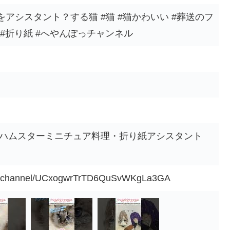
アシスタント？する猫 #猫 #猫かわいい #葬送のフ
勇者 #折り紙 #へやんぽっチャンネル
【ハムスターミニチュア料理・折り紙アシスタント
om/channel/UCxogwrTrTD6QuSvWKgLa3GA