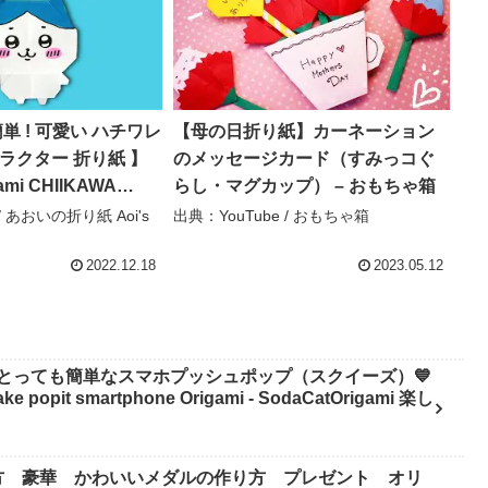
簡単 ! 可愛い ハチワレ
【母の日折り紙】カーネーション
ャラクター 折り紙 】
のメッセージカード（すみっコぐ
mi CHIIKAWA
らし・マグカップ） – おもちゃ箱
E – あおいの折り紙
/ あおいの折り紙 Aoi's
出典：YouTube / おもちゃ箱
2022.12.18
2023.05.12
とっても簡単なスマホプッシュポップ（スクイーズ）💙
pit smartphone Origami - SodaCatOrigami 楽し
方 豪華 かわいいメダルの作り方 プレゼント オリ