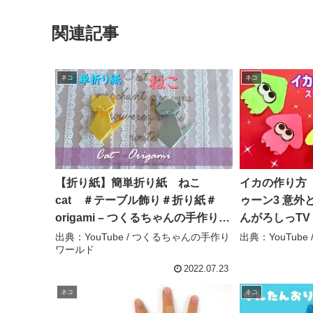
関連記事
ネコ
ネコ
【折り紙】簡単折り紙 ねこ
イカの作り方
cat ＃テーブル飾り＃折り紙＃
ゥーン3 意外
origami – つくるちゃんの手作りワ
んがろしっTV
ールド
出典：YouTube / つくるちゃんの手作り
出典：YouTube
ワールド
2022.07.23
ネコ
ネコ