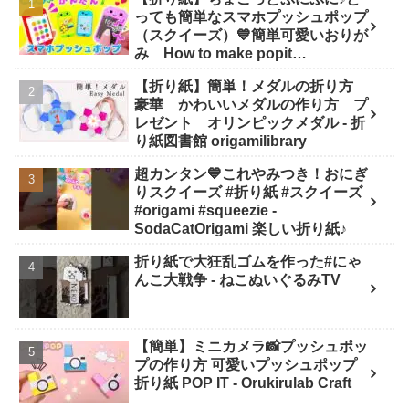
っても簡単なスマホプッシュポップ
（スクイーズ）💙簡単可愛いおりが
み How to make popit
smartphone Origami -
【折り紙】簡単！メダルの折り方
SodaCatOrigami 楽しい折り紙♪
豪華 かわいいメダルの作り方 プ
レゼント オリンピックメダル - 折
り紙図書館 origamilibrary
超カンタン💙これやみつき！おにぎ
りスクイーズ #折り紙 #スクイーズ
#origami #squeezie -
SodaCatOrigami 楽しい折り紙♪
折り紙で大狂乱ゴムを作った#にゃ
んこ大戦争 - ねこぬいぐるみTV
【簡単】ミニカメラ📸プッシュポッ
プの作り方 可愛いプッシュポップ
折り紙 POP IT - Orukirulab Craft