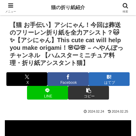
猫の折り紙紹介
メニュー
検索
【猫 お手伝い】アシにゃん！今回は葬送
のフリーレン折り紙を全力アシスト？🐱
✨【アシにゃん】This cute cat will help
you make origami！🌸🐱🌸 – へやんぽっ
チャンネル 【ハムスターミニチュア料
理・折り紙アシスタント猫】
X
Facebook
はてブ
LINE
コピー
2024.02.24
2024.02.25