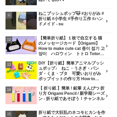
ねこプッシュポップ🐱 #おりがみ #
折り紙 #小学生 #手作り工作 #ハン
ドメイド - su
【簡単折り紙】１枚で自立する 猫
のメッセージカード【Origami】
How to make cute cat 종이 접기 고
양이 ハロウィン トトロ Totoro
万圣节 小猫咪 Halloween - hana's
DIY【折り紙】簡単アニマルプッシ
channel
ュポップ♪ ねこ・うさぎ・パン
ダ・くま・ブタ 可愛いおりがみ
ポップイットの作り方 How to
make Popit animals Origami. -
【 折り紙 】簡単 ! 鉛筆 えんぴつ 折
Soda Cat Origami キャラクター折
り方 Origami Pencil / 新学期シーズ
り紙
ン - 折り紙であそぼう！チャンネル
折り紙で大狂乱のネコモヒカンを作