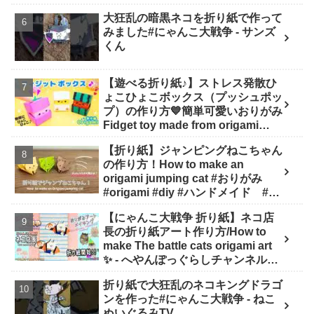
大狂乱の暗黒ネコを折り紙で作って
みました#にゃんこ大戦争 - サンズ
くん
【遊べる折り紙♪】ストレス発散ひ
ょこひょこボックス（プッシュポッ
プ）の作り方💙簡単可愛いおりがみ
Fidget toy made from origami
(Pop-it) 종이 접기로 만드는 팝잇 -
【折り紙】ジャンピングねこちゃん
SodaCatOrigami 楽しい折り紙♪
の作り方！How to make an
origami jumping cat #おりがみ
#origami #diy #ハンドメイド #工
作 #知育 #遊び - ひなままあそび
【にゃんこ大戦争 折り紙】ネコ店
長の折り紙アート作り方/How to
make The battle cats origami art
✨️ - へやんぽっぐらしチャンネル
【人気キャラ折り紙(Popular
折り紙で大狂乱のネコキングドラゴ
character origami)】
ンを作った#にゃんこ大戦争 - ねこ
ぬいぐるみTV