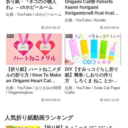
折り紙・『ネコの小物入
Origami Cat😼 #shorts
れ』 – chホビールーム
#asmr #origami
#origamicraft #cat #cats –
出典：YouTube / chホビールーム
AIcedo
出典：YouTube / AIcedo
2025.08.10
2025.08.03
ネコ
ネコ
【折り紙】ハートねこメダ
DIY【すみっコぐらし折り
ルの折り方 / How To Make
紙】簡単♪しおりの作り
an Origami Heart Cat
方 しろくま ねこ とかげ
Medal – おりがみの時間 /
ぺんぎん？ たぴおか 💙 か
出典：YouTube / おりがみの時間
出典：YouTube / Soda Cat Paper
Origaminojikan
んたん可愛いおりがみ
/ Origaminojikan
Crafts
How to make
2023.08.24
2021.11.05
Sumikkogurasi Origami –
Soda Cat Paper Crafts
人気折り紙動画ランキング
【折り紙】ちょこっとぷにぷに♪と