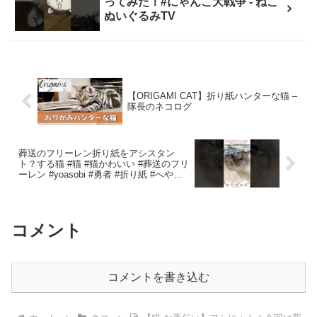
ってみた！#にゃんこ大戦争 - ねこ
ぬいぐるみTV
【ORIGAMI CAT】折り紙ハンターな猫 –
隊長のネコログ
葬送のフリーレン折り紙をアシスタン
ト？する猫 #猫 #猫かわいい #葬送のフリ
ーレン #yoasobi #勇者 #折り紙 #へやん
ぽっチャンネル – へやんぽっチャンネル
【ハムスターミニチュア料理・折り紙ア
シスタント猫】
コメント
コメントを書き込む