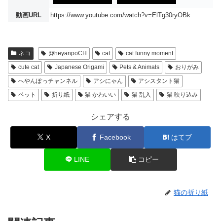
動画URL
https://www.youtube.com/watch?v=ElTg30ryOBk
ネコ
@heyanpoCH
cat
cat funny moment
cute cat
Japanese Origami
Pets & Animals
おりがみ
へやんぽっチャンネル
アシにゃん
アシスタント猫
ペット
折り紙
猫 かわいい
猫 乱入
猫 映り込み
シェアする
X
Facebook
はてブ
LINE
コピー
猫の折り紙