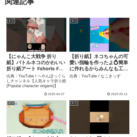
関連記事
ネコ
ネコ
【にゃんこ大戦争 折り
【折り紙】ネコちゃんの可
紙】バトルネコのかわいい
愛い指輪を作ったよ💍簡単
折り紙アート #shorts #に
に作れるからみんなも工作
ゃんこ大戦争 #折り紙 #ネ
してみてね！ #簡単工作 –
出典：YouTube / へやんぽっぐら
出典：YouTube / なこきっず
コ #へやんぽっぐらし – へ
なこきっず
しチャンネル【人気キャラ折り紙
(Popular character origami)】
やんぽっぐらしチャンネル
【人気キャラ折り紙
2025.04.07
2025.05.12
(Popular character
ネコ
ネコ
origami)】