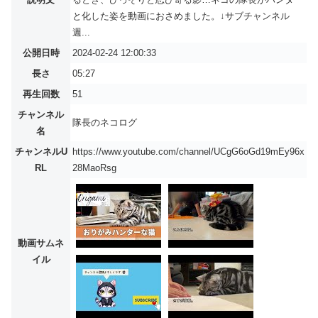
と化した姿を動画におさめました。↓サブチャンネル
週...
公開日時
2024-02-24 12:00:33
長さ
05:27
再生回数
51
チャンネル
隊長のネコログ
名
チャンネルU
https://www.youtube.com/channel/UCgG6oGd19mEy96x
RL
28MaoRsg
動画サムネ
イル