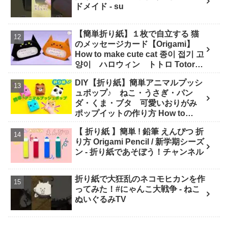
ドメイド - su
【簡単折り紙】１枚で自立する 猫
のメッセージカード【Origami】
How to make cute cat 종이 접기 고
양이 ハロウィン トトロ Totoro
万圣节 小猫咪 Halloween - hana's
DIY【折り紙】簡単アニマルプッシ
channel
ュポップ♪ ねこ・うさぎ・パン
ダ・くま・ブタ 可愛いおりがみ
ポップイットの作り方 How to
make Popit animals Origami. -
【 折り紙 】簡単 ! 鉛筆 えんぴつ 折
Soda Cat Origami キャラクター折
り方 Origami Pencil / 新学期シーズ
り紙
ン - 折り紙であそぼう！チャンネル
折り紙で大狂乱のネコモヒカンを作
ってみた！#にゃんこ大戦争 - ねこ
ぬいぐるみTV