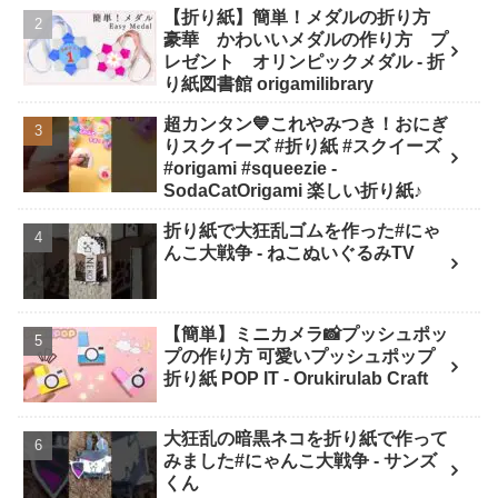
【折り紙】簡単！メダルの折り方
SodaCatOrigami 楽しい折り紙♪
豪華 かわいいメダルの作り方 プ
レゼント オリンピックメダル - 折
り紙図書館 origamilibrary
超カンタン💙これやみつき！おにぎ
りスクイーズ #折り紙 #スクイーズ
#origami #squeezie -
SodaCatOrigami 楽しい折り紙♪
折り紙で大狂乱ゴムを作った#にゃ
んこ大戦争 - ねこぬいぐるみTV
【簡単】ミニカメラ📸プッシュポッ
プの作り方 可愛いプッシュポップ
折り紙 POP IT - Orukirulab Craft
大狂乱の暗黒ネコを折り紙で作って
みました#にゃんこ大戦争 - サンズ
くん