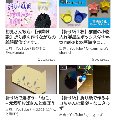
ネコ
ネコ
初見さん歓迎♪【作業雑
【折り紙１枚】猫型の小物
談】折り紙を作りながらの
入れ😻星型ボックス🤩How
雑談配信でぇす
to make box#猫#ネコ
#6【Vtuber】 – 眼帯ネコ
#cat#बिल्ली#ボックス#箱#
出典：YouTube / 眼帯ネコ
出典：YouTube / Origami hana's
@nekomata
小物入れ#box#盒子#박스#
@nekomata
channel
折り方#おりがみ
2024.05.20
2024.10.21
#origami#摺紙#종이접기 –
ネコ
ネコ
Origami hana’s channel
折り紙で遊ぼう♪「ねこ」
【折り紙】折り紙で作るネ
– 元気印おばさんと遊ぼう
コちゃんの箱🐱 – なこきっ
ず
出典：YouTube / 元気印おばさん
と遊ぼう
出典：YouTube / なこきっず