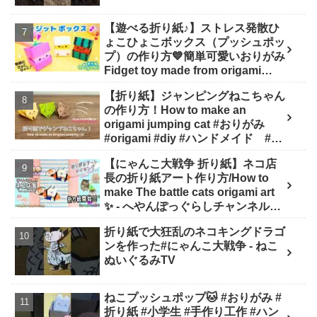
【遊べる折り紙♪】ストレス発散ひ
ょこひょこボックス（プッシュポッ
プ）の作り方💙簡単可愛いおりがみ
Fidget toy made from origami
(Pop-it) 종이 접기로 만드는 팝잇 -
【折り紙】ジャンピングねこちゃん
SodaCatOrigami 楽しい折り紙♪
の作り方！How to make an
origami jumping cat #おりがみ
#origami #diy #ハンドメイド #工
作 #知育 #遊び - ひなままあそび
【にゃんこ大戦争 折り紙】ネコ店
長の折り紙アート作り方/How to
make The battle cats origami art
✨️ - へやんぽっぐらしチャンネル
【人気キャラ折り紙(Popular
折り紙で大狂乱のネコキングドラゴ
character origami)】
ンを作った#にゃんこ大戦争 - ねこ
ぬいぐるみTV
ねこプッシュポップ🐱 #おりがみ #
折り紙 #小学生 #手作り工作 #ハン