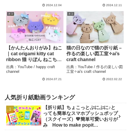
2024.12.04
2024.12.11
ネコ
ネコ
【かんたんおりがみ】ねこ
猫の日なので猫の折り紙 –
｜cat origami kitty cat
作るの楽しい図工室✧ai’s
ribbon 猫 りぼん ねこちゃ
craft channel
ん ネコ 고양이 오리가
出典：YouTube / happy craft
出典：YouTube / 作るの楽しい図
미 공예 貓 紙藝 可愛的
channel
工室✧ai's craft channel
귀여운 – happy craft
2024.07.21
2022.02.22
channel
人気折り紙動画ランキング
【折り紙】ちょこっとぷにぷに♪と
っても簡単なスマホプッシュポップ
（スクイーズ）💙簡単可愛いおりが
み How to make popit
smartphone Origami -