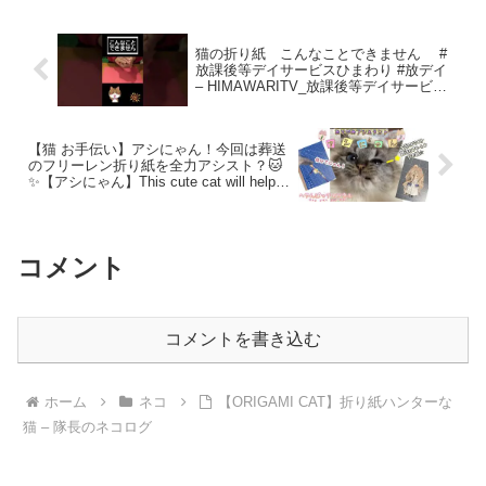
猫の折り紙 こんなことできません #
放課後等デイサービスひまわり #放デイ
– HIMAWARITV_放課後等デイサービス
ひまわり
【猫 お手伝い】アシにゃん！今回は葬送
のフリーレン折り紙を全力アシスト？🐱
✨【アシにゃん】This cute cat will help
you make origami！🌸🐱🌸 – へやんぽっ
チャンネル 【ハムスターミニチュア料
理・折り紙アシスタント猫】
コメント
コメントを書き込む
ホーム
ネコ
【ORIGAMI CAT】折り紙ハンターな
猫 – 隊長のネコログ