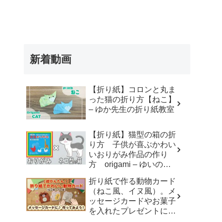
新着動画
【折り紙】コロンと丸ま
った猫の折り方【ねこ】
– ゆか先生の折り紙教室
【折り紙】猫型の箱の折
り方 子供が喜ぶかわい
いおりがみ作品の作り
方 origami – ゆいのお
りがみ研究室
折り紙で作る動物カード
（ねこ風、イヌ風）。メ
ッセージカードやお菓子
を入れたプレゼントに。
– おりがみdream studio