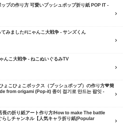
ップの作り方 可愛いプッシュポップ折り紙 POP IT -
てみました#にゃんこ大戦争 - サンズくん
んこ大戦争 - ねこぬいぐるみTV
ひょこひょこボックス（プッシュポップ）の作り方💙簡
 from origami (Pop-it) 종이 접기로 만드는 팝잇 -
り紙アート作り方/How to make The battle
 へやんぽっぐらしチャンネル【人気キャラ折り紙(Popular