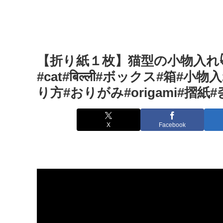
【折り紙１枚】猫型の小物入れ😻Ho
#cat#बिल्ली#ボックス#箱#
り方#おりがみ#origami#摺紙#종이접
X
Facebook