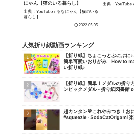
にゃん【猫のいる暮らし】
出典：YouTub
出典：YouTube / るなにゃん【猫のいる
暮らし】
2022.05.05
人気折り紙動画ランキング
【折り紙】ちょこっとぷにぷに♪
簡単可愛いおりがみ How to make po
い折り紙♪
【折り紙】簡単！メダルの折り
ンピックメダル - 折り紙図書館 origa
超カンタン💙これやみつき！おにぎり
#squeezie - SodaCatOriga