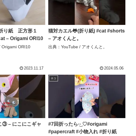
猫対カエル🐸(折り紙) #cat #shorts
t – Origami ORI10
– アオくんと。
Origami ORI10
出典：YouTube / アオくんと。
2023.11.17
2024.05.06
ネコ
③ – にこにこギャ
#7回折ったら·͜· ♡#origami
#papercraft #小物入れ #折り紙