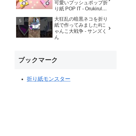
可愛いプッシュポップ折
り紙 POP IT - Orukirulab
Craft
大狂乱の暗黒ネコを折り
紙で作ってみました#に
ゃんこ大戦争 - サンズく
ん
ブックマーク
折り紙モンスター