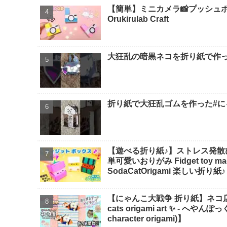
【簡単】ミニカメラ📸プッシュポ
Orukirulab Craft
大狂乱の暗黒ネコを折り紙で作っ
折り紙で大狂乱ゴムを作った#にゃ
【遊べる折り紙♪】ストレス発散
単可愛いおりがみ Fidget toy made
SodaCatOrigami 楽しい折り紙♪
【にゃんこ大戦争 折り紙】ネコ店長の折
cats origami art ✨️ -
character origami)】