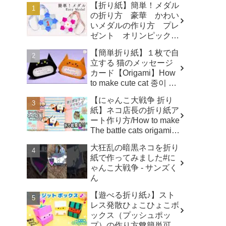
【折り紙】簡単！メダル
の折り方 豪華 かわい
いメダルの作り方 プレ
ゼント オリンピックメ
ダル - 折り紙図書館
【簡単折り紙】１枚で自
origamilibrary
立する 猫のメッセージ
カード【Origami】How
to make cute cat 종이 접
기 고양이 ハロウィ
【にゃんこ大戦争 折り
ン トトロ Totoro 万圣
紙】ネコ店長の折り紙ア
节 小猫咪 Halloween -
ート作り方/How to make
hana's channel
The battle cats origami
art ✨️ - へやんぽっぐらし
大狂乱の暗黒ネコを折り
チャンネル【人気キャラ
紙で作ってみました#に
折り紙(Popular
ゃんこ大戦争 - サンズく
character origami)】
ん
【遊べる折り紙♪】スト
レス発散ひょこひょこボ
ックス（プッシュポッ
プ）の作り方💙簡単可愛