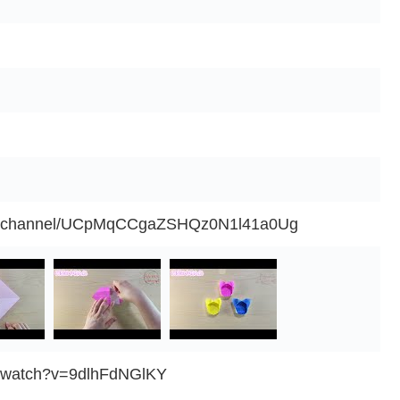
om/channel/UCpMqCCgaZSHQz0N1l41a0Ug
m/watch?v=9dlhFdNGlKY