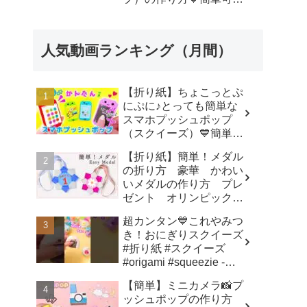
いおりがみ Fidget toy
made from origami (Pop-
it) 종이 접기로 만드는 팝
人気動画ランキング（月間）
잇 - SodaCatOrigami 楽
しい折り紙♪
【折り紙】ちょこっとぷ
にぷに♪とっても簡単な
スマホプッシュポップ
（スクイーズ）💙簡単可
愛いおりがみ How to
【折り紙】簡単！メダル
make popit smartphone
の折り方 豪華 かわい
Origami -
いメダルの作り方 プレ
SodaCatOrigami 楽しい
ゼント オリンピックメ
折り紙♪
ダル - 折り紙図書館
超カンタン💙これやみつ
origamilibrary
き！おにぎりスクイーズ
#折り紙 #スクイーズ
#origami #squeezie -
SodaCatOrigami 楽しい
【簡単】ミニカメラ📸プ
折り紙♪
ッシュポップの作り方