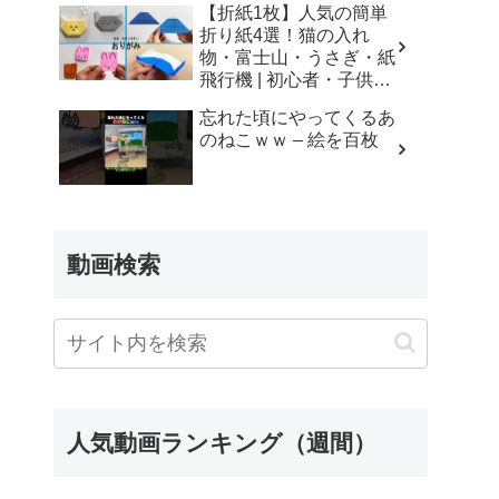
【折紙1枚】人気の簡単
折り紙4選！猫の入れ
物・富士山・うさぎ・紙
飛行機 | 初心者・子供・
シニア向け | Origami 4
忘れた頃にやってくるあ
Easy Crafts | 摺紙 | 종이
のねこｗｗ – 絵を百枚
접기 ひこうき ねこ
ふじさん – Yuri channel
動画検索
人気動画ランキング（週間）