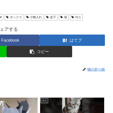
बा
ボックス
小物入れ
盒子
箱
박스
ェアする
Facebook
はてブ
コピー
猫の折り紙
ネコ