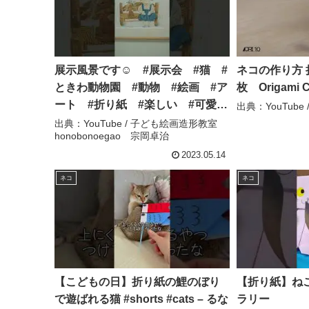
展示風景です☺ #展示会 #猫 #
ネコの作り方 折り紙 正方形１
ときわ動物園 #動物 #絵画 #ア
枚 Origami Ca
ート #折り紙 #楽しい #可愛
出典：YouTube / 
い #山口タレント図鑑 #子ど
出典：YouTube / 子ども絵画造形教室
honobonoegao 宗岡卓治
も #親子 #喜び #楽園 #ね
こ #スパイファミリー – 子ども絵
2023.05.14
画造形教室 honobonoegao 宗
ネコ
ネコ
岡卓治
【こどもの日】折り紙の鯉のぼり
【折り紙】ねこ
で遊ばれる猫 #shorts #cats – るな
ラリー