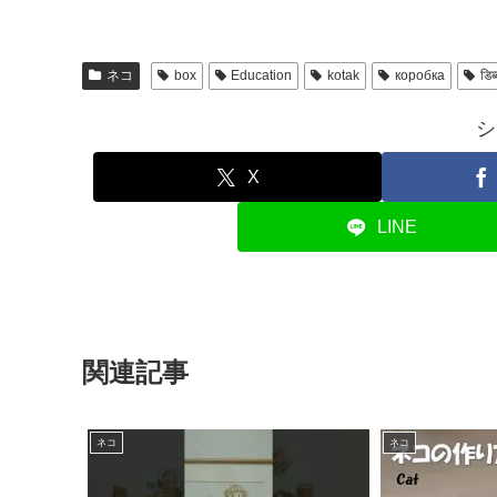
ネコ
box
Education
kotak
коробка
डिब्
シ
X
LINE
関連記事
ネコ
ネコ