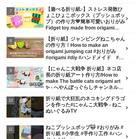
【遊べる折り紙♪】ストレス発散ひ
ょこひょこボックス（プッシュポッ
プ）の作り方💙簡単可愛いおりがみ
Fidget toy made from origami
(Pop-it) 종이 접기로 만드는 팝잇 -
【折り紙】ジャンピングねこちゃん
SodaCatOrigami 楽しい折り紙♪
の作り方！How to make an
origami jumping cat #おりがみ
#origami #diy #ハンドメイド #工
作 #知育 #遊び - ひなままあそび
【にゃんこ大戦争 折り紙】ネコ店
長の折り紙アート作り方/How to
make The battle cats origami art
✨️ - へやんぽっぐらしチャンネル
【人気キャラ折り紙(Popular
折り紙で大狂乱のネコキングドラゴ
character origami)】
ンを作った#にゃんこ大戦争 - ねこ
ぬいぐるみTV
ねこプッシュポップ🐱 #おりがみ #
折り紙 #小学生 #手作り工作 #ハン