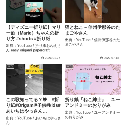
【ディズニー折り紙】マリ
猫とねこ – 信州伊那谷のた
ー🎀（Marie）ちゃんの折
まごやさん
り方 #shorts #折り紙
出典：YouTube / 信州伊那谷のた
#origami #ディズニー
まごやさん
出典：YouTube / 折り紙おねえさ
#disney #マリーちゃん –
ん easy origami papercraft
折り紙おねえさん easy
2024.01.27
2022.07.18
origami papercraft
ネコ
ネコ
この歌知ってる？🐸 #折
折り紙『ねこ紳士』 – ユー
り紙#Origami#子供#kids#
アンドミーのおりがみ
あいちはやっさん
出典：YouTube / ユーアンドミー
#shorts#カエル#jump
のおりがみ
出典：YouTube / あいちはやっさ
#music – あいちはやっさ
ん