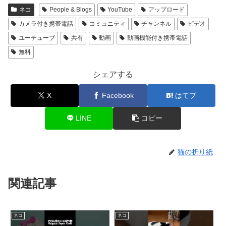
ネコ
People & Blogs
YouTube
アップロード
カメラ付き携帯電話
コミュニティ
チャンネル
ビデオ
ユーチューブ
共有
動画
動画機能付き携帯電話
無料
シェアする
X
Facebook
はてブ
LINE
コピー
猫の折り紙
関連記事
ネコ
ネコ