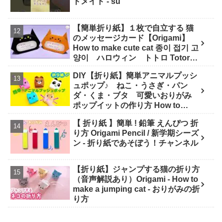
ドメイド - su
【簡単折り紙】１枚で自立する 猫
のメッセージカード【Origami】
How to make cute cat 종이 접기 고
양이 ハロウィン トトロ Totoro
万圣节 小猫咪 Halloween - hana's
DIY【折り紙】簡単アニマルプッシ
channel
ュポップ♪ ねこ・うさぎ・パン
ダ・くま・ブタ 可愛いおりがみ
ポップイットの作り方 How to
make Popit animals Origami. -
【 折り紙 】簡単 ! 鉛筆 えんぴつ 折
Soda Cat Origami キャラクター折
り方 Origami Pencil / 新学期シーズ
り紙
ン - 折り紙であそぼう！チャンネル
【折り紙】ジャンプする猫の折り方
（音声解説あり）Origami - How to
make a jumping cat - おりがみの折
り方