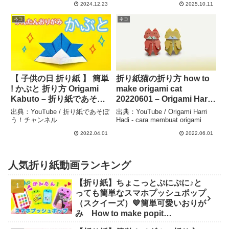
ん
2024.12.23
2025.10.11
ネコ
ネコ
【 子供の日 折り紙 】 簡単
折り紙猫の折り方 how to
! かぶと 折り方 Origami
make origami cat
Kabuto – 折り紙であそぼ
20220601 – Origami Harri
う！チャンネル
Hadi – cara membuat
出典：YouTube / 折り紙であそぼ
出典：YouTube / Origami Harri
origami
う！チャンネル
Hadi - cara membuat origami
2022.04.01
2022.06.01
人気折り紙動画ランキング
【折り紙】ちょこっとぷにぷに♪と
っても簡単なスマホプッシュポップ
（スクイーズ）💙簡単可愛いおりが
み How to make popit
smartphone Origami -