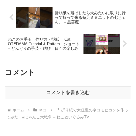
折り紙を飛ばしたら犬みたいに取りに行
って持って来る短足ミヌエットの七ちゃ
ん。 – 黒薔薇
ねこのお手玉 作り方・型紙 Cat
OTEDAMA Tutorial & Pattern ショート
– どんぐりの手芸・結び 日々の楽しみ
コメント
コメントを書き込む
ホーム
ネコ
折り紙で大狂乱のネコモヒカンを作っ
てみた！#にゃんこ大戦争 – ねこぬいぐるみTV