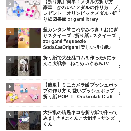
【折り紙】簡単！メダルの折り方
SodaCatOrigami 楽しい折り紙♪
豪華 かわいいメダルの作り方 プ
レゼント オリンピックメダル - 折
り紙図書館 origamilibrary
超カンタン💙これやみつき！おにぎ
りスクイーズ #折り紙 #スクイーズ
#origami #squeezie -
SodaCatOrigami 楽しい折り紙♪
折り紙で大狂乱ゴムを作った#にゃ
んこ大戦争 - ねこぬいぐるみTV
【簡単】ミニカメラ📸プッシュポッ
プの作り方 可愛いプッシュポップ
折り紙 POP IT - Orukirulab Craft
大狂乱の暗黒ネコを折り紙で作って
みました#にゃんこ大戦争 - サンズ
くん