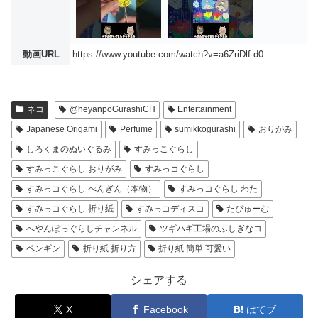
動画URL
https://www.youtube.com/watch?v=a6ZriDlf-d0
ネコ
@heyanpoGurashiCH
Entertainment
Japanese Origami
Perfume
sumikkogurashi
おりがみ
しろくまのぬいぐるみ
すみっこぐらし
すみっこぐらし おりがみ
すみっコぐらし
すみっコぐらし ぺんぎん（本物）
すみっコぐらし わた
すみっコぐらし 折り紙
すみっコディスコ
たぴゅーむ
へやんぽっぐらしチャンネル
ツギハギ工場のふしぎなコ
ペンギン
折り紙 折り方
折り紙 簡単 可愛い
シェアする
X
Facebook
はてブ