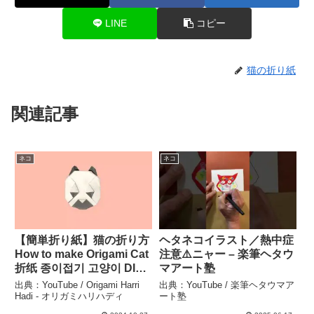
LINE
コピー
猫の折り紙
関連記事
ネコ
ネコ
【簡単折り紙】猫の折り方
ヘタネコイラスト／熱中症
How to make Origami Cat
注意⚠️ニャー – 楽筆ヘタウ
折纸 종이접기 고양이 DIY
マアート塾
Paper craft 可愛い ねこ
出典：YouTube / Origami Harri
出典：YouTube / 楽筆ヘタウマア
best origami – Origami
Hadi - オリガミハリハディ
ート塾
Harri Hadi – オリガミハリ