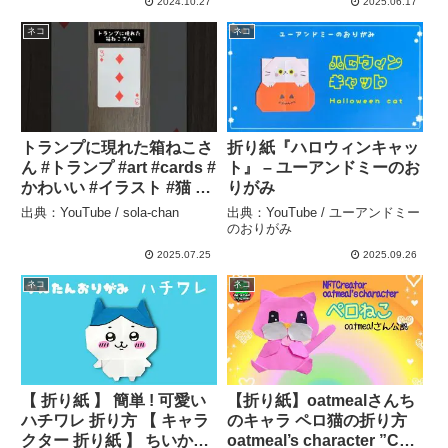
2024.10.27
2025.06.17
ハディ
ネコ
ネコ
トランプに現れた箱ねこさ
折り紙『ハロウィンキャッ
ん #トランプ #art #cards #
ト』 – ユーアンドミーのお
かわいい #イラスト #猫 –
りがみ
sola-chan
出典：YouTube / sola-chan
出典：YouTube / ユーアンドミー
のおりがみ
2025.07.25
2025.09.26
ネコ
ネコ
【 折り紙 】 簡単 ! 可愛い
【折り紙】oatmealさんち
ハチワレ 折り方 【 キャラ
のキャラ ペロ猫の折り方
クター 折り紙 】 ちいかわ
oatmeal’s character ”Cat