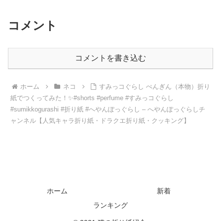
コメント
コメントを書き込む
ホーム
ネコ
すみっコぐらし ぺんぎん（本物）折り
紙でつくってみた！✨#shorts #perfume #すみっコぐらし
#sumikkogurashi #折り紙 #へやんぽっぐらし – へやんぽっぐらしチ
ャンネル【人気キャラ折り紙・ドラクエ折り紙・クッキング】
ホーム
新着
ランキング