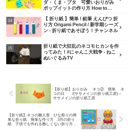
ダ・くま・ブタ 可愛いおりがみ
ポップイットの作り方 How to
make Popit animals Origami. -
【 折り紙 】簡単 ! 鉛筆 えんぴつ 折
Soda Cat Origami キャラクター折
り方 Origami Pencil / 新学期シーズ
り紙
ン - 折り紙であそぼう！チャンネル
折り紙で大狂乱のネコモヒカンを作
ってみた！#にゃんこ大戦争 - ねこ
ぬいぐるみTV
【折り紙】おりがみ ネコ② 簡単 ネ
コの日 /(ササメイジの折り紙工房) –
ササメイジの折り紙工房
【折り紙】ネコの雛人形 ひな祭りの簡
単な折り紙 簡単な作り方 3月の折り
紙 子供でも作れる難しくない折り方
【おりがみ】 – ゆいのおりがみ研究室