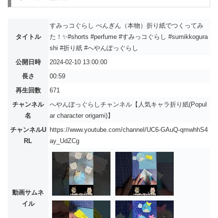
すみっコぐらし ぺんぎん（本物）折り紙でつくってみ
タイトル
た！✨#shorts #perfume #すみっコぐらし #sumikkogura
shi #折り紙 #へやんぽっぐらし
公開日時
2024-02-10 13:00:00
長さ
00:59
再生回数
671
チャンネル
へやんぽっぐらしチャンネル【人気キャラ折り紙(Popul
名
ar character origami)】
チャンネルU
https://www.youtube.com/channel/UC6-GAuQ-qmwhhS4
RL
ay_UdZCg
動画サムネ
イル