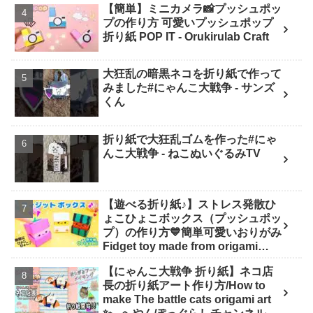
【簡単】ミニカメラ📸プッシュポッ
プの作り方 可愛いプッシュポップ
折り紙 POP IT - Orukirulab Craft
大狂乱の暗黒ネコを折り紙で作って
みました#にゃんこ大戦争 - サンズ
くん
折り紙で大狂乱ゴムを作った#にゃ
んこ大戦争 - ねこぬいぐるみTV
【遊べる折り紙♪】ストレス発散ひ
ょこひょこボックス（プッシュポッ
プ）の作り方💙簡単可愛いおりがみ
Fidget toy made from origami
(Pop-it) 종이 접기로 만드는 팝잇 -
【にゃんこ大戦争 折り紙】ネコ店
SodaCatOrigami 楽しい折り紙♪
長の折り紙アート作り方/How to
make The battle cats origami art