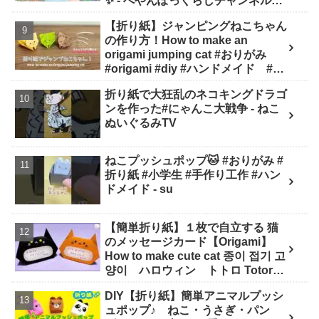
✨️ - へやんぽっぐらしチャンネル
【人気キャラ折り紙(Popular
【折り紙】ジャンピングねこちゃん
character origami)】
の作り方！How to make an
origami jumping cat #おりがみ
#origami #diy #ハンドメイド #工
作 #知育 #遊び - ひなままあそび
折り紙で大狂乱のネコキングドラゴ
ンを作った#にゃんこ大戦争 - ねこ
ぬいぐるみTV
ねこプッシュポップ🐱 #おりがみ #
折り紙 #小学生 #手作り工作 #ハン
ドメイド - su
【簡単折り紙】１枚で自立する 猫
のメッセージカード【Origami】
How to make cute cat 종이 접기 고
양이 ハロウィン トトロ Totoro
万圣节 小猫咪 Halloween - hana's
DIY【折り紙】簡単アニマルプッシ
channel
ュポップ♪ ねこ・うさぎ・パン