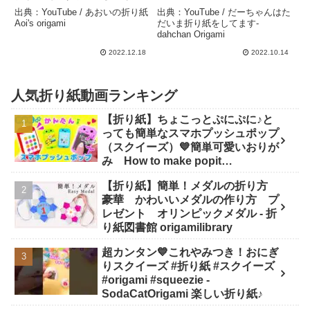
Origami CHIIKAWA
is licking ” Tutorial – だー
出典：YouTube / あおいの折り紙
出典：YouTube / だーちゃんはた
HACHIWARE – あおいの
ちゃんはただいま折り紙を
Aoi's origami
だいま折り紙をしてます-
dahchan Origami
折り紙 Aoi’s origami
してます-dahchan
Origami
2022.12.18
2022.10.14
人気折り紙動画ランキング
【折り紙】ちょこっとぷにぷに♪と
っても簡単なスマホプッシュポップ
（スクイーズ）💙簡単可愛いおりが
み How to make popit
smartphone Origami -
【折り紙】簡単！メダルの折り方
SodaCatOrigami 楽しい折り紙♪
豪華 かわいいメダルの作り方 プ
レゼント オリンピックメダル - 折
り紙図書館 origamilibrary
超カンタン💙これやみつき！おにぎ
りスクイーズ #折り紙 #スクイーズ
#origami #squeezie -
SodaCatOrigami 楽しい折り紙♪