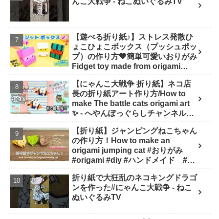
んこ大戦争 - ねこぬいぐるみTV
【遊べる折り紙♪】ストレス発散ひ
ょこひょこボックス（プッシュポッ
プ）の作り方💙簡単可愛いおりがみ
Fidget toy made from origami
(Pop-it) 종이 접기로 만드는 팝잇 -
【にゃんこ大戦争 折り紙】ネコ店
SodaCatOrigami 楽しい折り紙♪
長の折り紙アート作り方/How to
make The battle cats origami art
✨️ - へやんぽっぐらしチャンネル
【人気キャラ折り紙(Popular
【折り紙】ジャンピングねこちゃん
character origami)】
の作り方！How to make an
origami jumping cat #おりがみ
#origami #diy #ハンドメイド #工
作 #知育 #遊び - ひなままあそび
折り紙で大狂乱のネコキングドラゴ
ンを作った#にゃんこ大戦争 - ねこ
ぬいぐるみTV