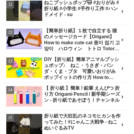
ねこプッシュポップ🐱 #おりがみ #
折り紙 #小学生 #手作り工作 #ハン
ドメイド - su
【簡単折り紙】１枚で自立する 猫
のメッセージカード【Origami】
How to make cute cat 종이 접기 고
양이 ハロウィン トトロ Totoro
万圣节 小猫咪 Halloween - hana's
DIY【折り紙】簡単アニマルプッシ
channel
ュポップ♪ ねこ・うさぎ・パン
ダ・くま・ブタ 可愛いおりがみ
ポップイットの作り方 How to
make Popit animals Origami. -
【 折り紙 】簡単 ! 鉛筆 えんぴつ 折
Soda Cat Origami キャラクター折
り方 Origami Pencil / 新学期シーズ
り紙
ン - 折り紙であそぼう！チャンネル
折り紙で大狂乱のネコモヒカンを作
ってみた！#にゃんこ大戦争 - ねこ
ぬいぐるみTV