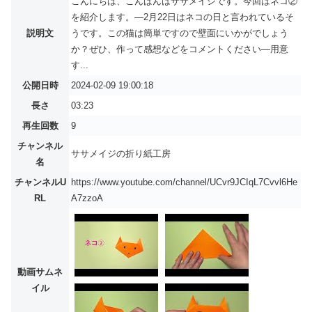
こんにちは、こんばんはササメイジです。今回はネコ②
を紹介します。―2月22日はネコの日と言われているそ
説明文
うです。この猫は簡単ですので壁面にいかがでしょう
か？ぜひ、作って感想などをコメントください―用意
す...
公開日時
2024-02-09 19:00:18
長さ
03:23
再生回数
9
チャンネル
ササメイジの折り紙工房
名
チャンネルU
https://www.youtube.com/channel/UCvr9JCIqL7Cvvl6He
RL
A7zzoA
動画サムネ
イル