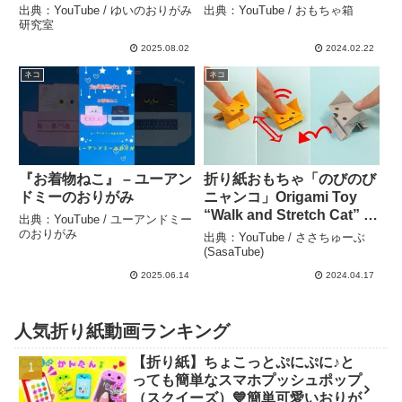
れるおりがみ origami –
出典：YouTube / ゆいのおりがみ
出典：YouTube / おもちゃ箱
ゆいのおりがみ研究室
研究室
2025.08.02
2024.02.22
ネコ
ネコ
『お着物ねこ』 – ユーアン
折り紙おもちゃ「のびのび
ドミーのおりがみ
ニャンコ」Origami Toy
“Walk and Stretch Cat” –
出典：YouTube / ユーアンドミー
ささちゅーぶ
のおりがみ
出典：YouTube / ささちゅーぶ
(SasaTube)
(SasaTube)
2025.06.14
2024.04.17
人気折り紙動画ランキング
【折り紙】ちょこっとぷにぷに♪と
っても簡単なスマホプッシュポップ
（スクイーズ）💙簡単可愛いおりが