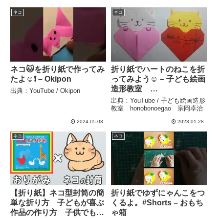
ネコ
ネコ
ネコ🐱を折り紙で作ってみ
折り紙でハートのねこを折
たよ☺️❗️ – Okipon
ってみよう☺ – 子ども絵画
造形教室
出典：YouTube / Okipon
honobonoegao 宗岡卓
出典：YouTube / 子ども絵画造形
治
教室 honobonoegao 宗岡卓治
2024.05.03
2023.01.28
ネコ
ネコ
【折り紙】ネコ型封筒の簡
折り紙でゆずにゃんこをつ
単な折り方 子どもが喜ぶ
くるよ。#Shorts – おもち
作品の作り方 子供でも作
ゃ箱