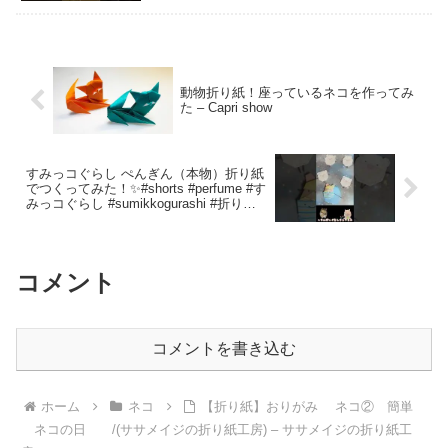
動物折り紙！座っているネコを作ってみ
た – Capri show
すみっコぐらし ぺんぎん（本物）折り紙
でつくってみた！✨#shorts #perfume #す
みっコぐらし #sumikkogurashi #折り紙 #
へやんぽっぐらし – へやんぽっぐらしチ
ャンネル【人気キャラ折り紙・ドラクエ
折り紙・クッキング】
コメント
コメントを書き込む
ホーム
ネコ
【折り紙】おりがみ ネコ② 簡単
ネコの日 /(ササメイジの折り紙工房) – ササメイジの折り紙工