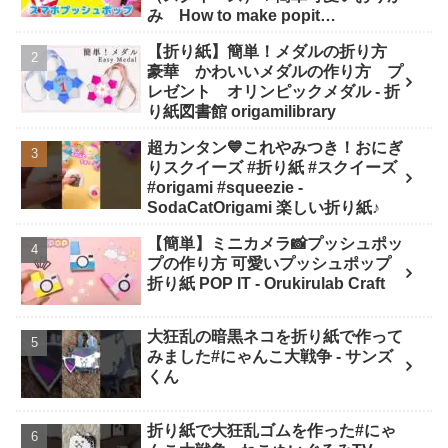
み How to make popit
smartphone Origami -
【折り紙】簡単！メダルの折り方
SodaCatOrigami 楽しい折り紙♪
豪華 かわいいメダルの作り方 プ
レゼント オリンピックメダル - 折
り紙図書館 origamilibrary
超カンタン💙これやみつき！おにぎ
りスクイーズ #折り紙 #スクイーズ
#origami #squeezie -
SodaCatOrigami 楽しい折り紙♪
【簡単】ミニカメラ📸プッシュポッ
プの作り方 可愛いプッシュポップ
折り紙 POP IT - Orukirulab Craft
大狂乱の暗黒ネコを折り紙で作って
みました#にゃんこ大戦争 - サンズ
くん
折り紙で大狂乱ゴムを作った#にゃ