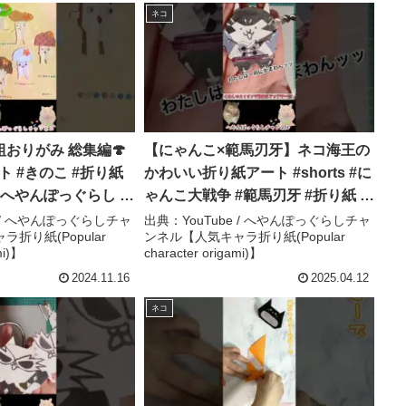
ネコ
おりがみ 総集編🍄
【にゃんこ×範馬刃牙】ネコ海王の
ホクト #きのこ #折り紙
かわいい折り紙アート #shorts #に
m #へやんぽっぐらし –
ゃんこ大戦争 #範馬刃牙 #折り紙 #
らしチャンネル【人
ネコ #へやんぽっぐらし – へやんぽ
e / へやんぽっぐらしチャ
出典：YouTube / へやんぽっぐらしチャ
折り紙(Popular
ンネル【人気キャラ折り紙(Popular
pular character
っぐらしチャンネル【人気キャラ
mi)】
character origami)】
折り紙(Popular character
2024.11.16
2025.04.12
origami)】
ネコ