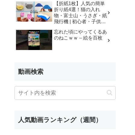
【折紙1枚】人気の簡単
折り紙4選！猫の入れ
物・富士山・うさぎ・紙
飛行機 | 初心者・子供・
シニア向け | Origami 4
忘れた頃にやってくるあ
Easy Crafts | 摺紙 | 종이
のねこｗｗ – 絵を百枚
접기 ひこうき ねこ
ふじさん – Yuri channel
動画検索
人気動画ランキング（週間）