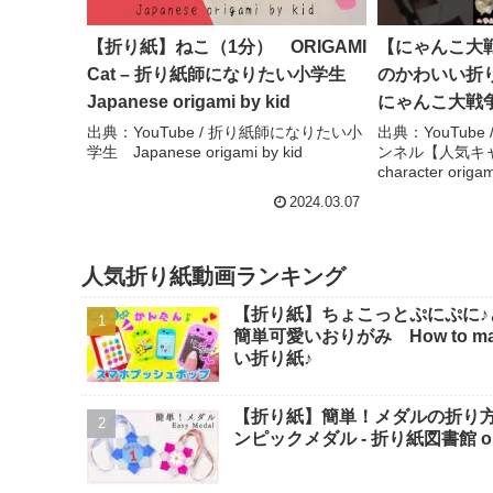
【折り紙】ねこ（1分） ORIGAMI
【にゃんこ大
Cat – 折り紙師になりたい小学生
のかわいい折り紙
Japanese origami by kid
にゃんこ大戦争 
やんぽっぐらし
出典：YouTube / 折り紙師になりたい小
出典：YouTub
学生 Japanese origami by kid
ンネル【人気キャラ
しチャンネル
character origa
(Popular char
2024.03.07
人気折り紙動画ランキング
【折り紙】ちょこっとぷにぷに♪
簡単可愛いおりがみ How to make po
い折り紙♪
【折り紙】簡単！メダルの折り
ンピックメダル - 折り紙図書館 origa