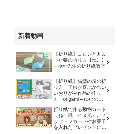
新着動画
【折り紙】コロンと丸ま
った猫の折り方【ねこ】
– ゆか先生の折り紙教室
【折り紙】猫型の箱の折
り方 子供が喜ぶかわい
いおりがみ作品の作り
方 origami – ゆいのお
りがみ研究室
折り紙で作る動物カード
（ねこ風、イヌ風）。メ
ッセージカードやお菓子
を入れたプレゼントに。
– おりがみdream studio