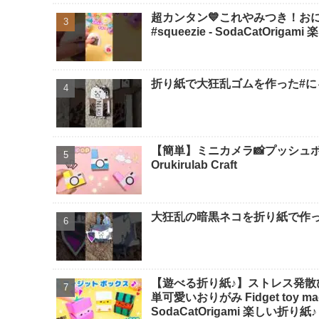
超カンタン💙これやみつき！おにぎり
#squeezie - SodaCatOriga
折り紙で大狂乱ゴムを作った#にゃ
【簡単】ミニカメラ📸プッシュポ
Orukirulab Craft
大狂乱の暗黒ネコを折り紙で作っ
【遊べる折り紙♪】ストレス発散
単可愛いおりがみ Fidget toy made
SodaCatOrigami 楽しい折り紙♪