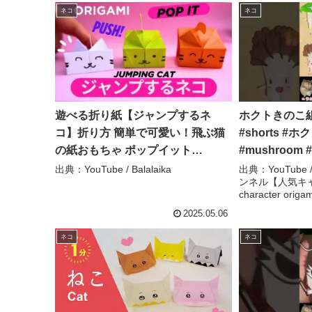
ネコ
ネコ
遊べる折り紙【ジャンプするネ
ホクトきのこ組
コ】折り方 簡単で可愛い！飛ぶ猫
#shorts #
の紙おもちゃ ポップイット
#mushroo
◇Origami paper craft Jumping
へやんぽっぐ
出典：YouTube / Balalaika
出典：YouTub
ンネル【人気キャラ
Cat/Pop It paper toy – Balalaika
気キャラ折り紙(Po
character origa
origami)】
2025.05.06
ネコ
ネコ