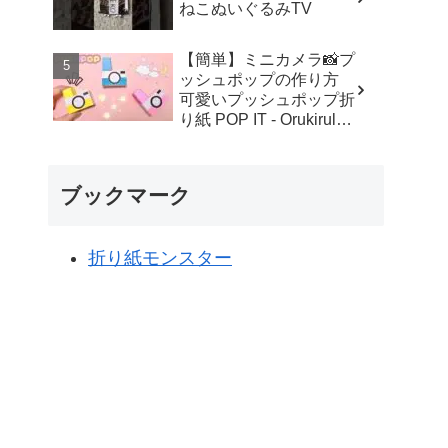
ねこぬいぐるみTV
【簡単】ミニカメラ📸プ
ッシュポップの作り方
可愛いプッシュポップ折
り紙 POP IT - Orukirulab
Craft
ブックマーク
折り紙モンスター