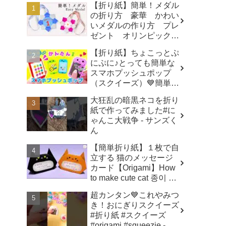
【折り紙】簡単！メダル
の折り方 豪華 かわい
いメダルの作り方 プレ
ゼント オリンピックメ
ダル - 折り紙図書館
【折り紙】ちょこっとぷ
origamilibrary
にぷに♪とっても簡単な
スマホプッシュポップ
（スクイーズ）💙簡単可
愛いおりがみ How to
大狂乱の暗黒ネコを折り
make popit smartphone
紙で作ってみました#に
Origami -
ゃんこ大戦争 - サンズく
SodaCatOrigami 楽しい
ん
折り紙♪
【簡単折り紙】１枚で自
立する 猫のメッセージ
カード【Origami】How
to make cute cat 종이 접
기 고양이 ハロウィ
超カンタン💙これやみつ
ン トトロ Totoro 万圣
き！おにぎりスクイーズ
节 小猫咪 Halloween -
#折り紙 #スクイーズ
hana's channel
#origami #squeezie -