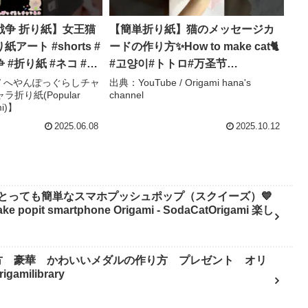
戦争 折り紙】女王猫
【簡単折り紙】猫のメッセージカ
アート #shorts #
ードの作り方✨How to make cat🐈
#折り紙 #ネコ #へ
#고양이#トトロ#万圣节
 – へやんぽっぐら
#Halloween#ハロウィン#折り方#
e / へやんぽっぐらしチャ
出典：YouTube / Origami hana's
折り紙(Popular
channel
【人気キャラ折り紙
おりがみ#easy#origami#摺紙#종
mi)】
acter origami)】
이#折纸 – Origami hana’s channel
2025.06.08
2025.10.12
とっても簡単なスマホプッシュポップ（スクイーズ）💙
pit smartphone Origami - SodaCatOrigami 楽し
方 豪華 かわいいメダルの作り方 プレゼント オリ
milibrary