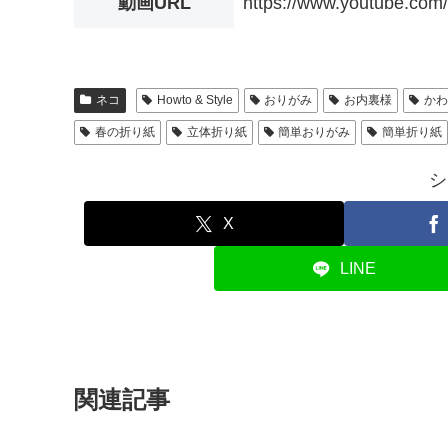
動画URL
https://www.youtube.co
ネコ
Howto & Style
おりがみ
お内裏様
かわ
春の折り紙
立体折り紙
簡単おりがみ
簡単折り紙
シ
X
LINE
関連記事