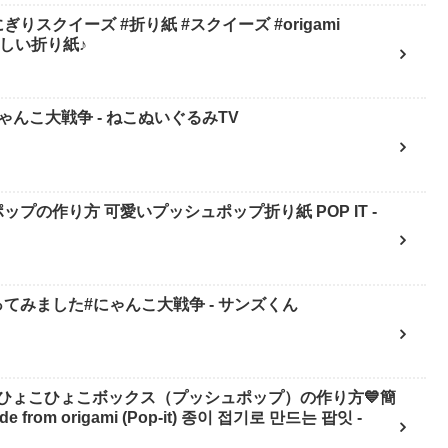
スクイーズ #折り紙 #スクイーズ #origami
mi 楽しい折り紙♪
んこ大戦争 - ねこぬいぐるみTV
ップの作り方 可愛いプッシュポップ折り紙 POP IT -
てみました#にゃんこ大戦争 - サンズくん
ひょこひょこボックス（プッシュポップ）の作り方💙簡
 from origami (Pop-it) 종이 접기로 만드는 팝잇 -