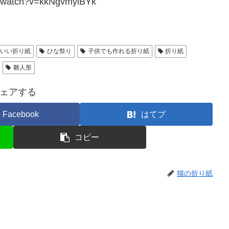
m/watch?v=kkNgvmyiBYk
いい折り紙
ひな祭り
子供でも作れる折り紙
折り紙
雛人形
ェアする
Facebook
はてブ
コピー
猫の折り紙