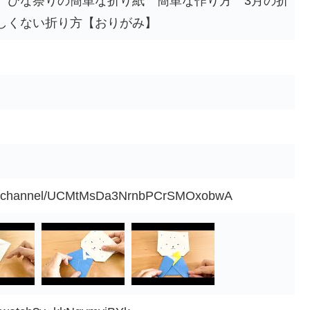
 ひな祭りの簡単な折り紙 簡単な作り方 3月の折
しくない折り方【おりがみ】
om/channel/UCMtMsDa3NrnbPCrSMOxobwA