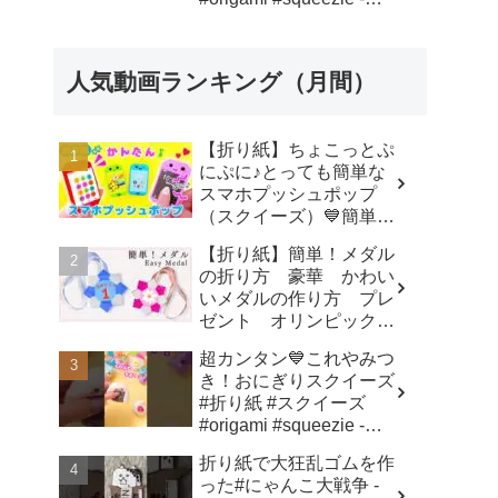
SodaCatOrigami 楽しい
折り紙♪
人気動画ランキング（月間）
【折り紙】ちょこっとぷ
にぷに♪とっても簡単な
スマホプッシュポップ
（スクイーズ）💙簡単可
愛いおりがみ How to
【折り紙】簡単！メダル
make popit smartphone
の折り方 豪華 かわい
Origami -
いメダルの作り方 プレ
SodaCatOrigami 楽しい
ゼント オリンピックメ
折り紙♪
ダル - 折り紙図書館
超カンタン💙これやみつ
origamilibrary
き！おにぎりスクイーズ
#折り紙 #スクイーズ
#origami #squeezie -
SodaCatOrigami 楽しい
折り紙で大狂乱ゴムを作
折り紙♪
った#にゃんこ大戦争 -