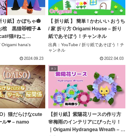
り紙】かぼちゃ🎃
【 折り紙 】 簡単 ! かわいい おうち
棺 黒猫😻帽子🎩
/ 家 折り方 Origami House – 折り
e cat#猫#ねこ
紙であそぼう！チャンネル
ी#貓#ジジ#고양이#簡単#
Origami hana's
出典：YouTube / 折り紙であそぼう！チ
ャンネル
#origami#折纸#紙
gami hana’s
2024.09.23
2022.04.03
ネコ
O）猫だらけなcute
【折り紙】紫陽花リースの作り方
❤ – namo
🌸梅雨のインテリアにぴったり！
｜Origami Hydrangea Wreath – ち