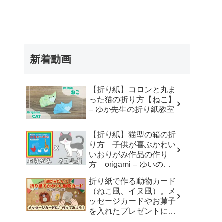
新着動画
【折り紙】コロンと丸ま
った猫の折り方【ねこ】
– ゆか先生の折り紙教室
【折り紙】猫型の箱の折
り方 子供が喜ぶかわい
いおりがみ作品の作り
方 origami – ゆいのお
りがみ研究室
折り紙で作る動物カード
（ねこ風、イヌ風）。メ
ッセージカードやお菓子
を入れたプレゼントに。
– おりがみdream studio