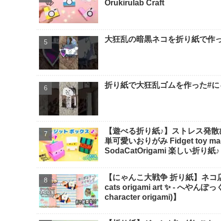
Orukirulab Craft
大狂乱の暗黒ネコを折り紙で作っ
折り紙で大狂乱ゴムを作った#にゃ
【遊べる折り紙♪】ストレス発散
単可愛いおりがみ Fidget toy made
SodaCatOrigami 楽しい折り紙♪
【にゃんこ大戦争 折り紙】ネコ店長の折
cats origami art ✨️ -
character origami)】