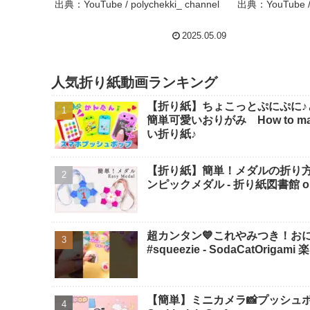
ト #SDGs #お菓子袋 –
出典：YouTube / polychekki_ channel
出典：YouTube / 
polychekki_ channel
2025.05.09
人気折り紙動画ランキング
【折り紙】ちょこっとぷにぷに♪
簡単可愛いおりがみ How to make po
い折り紙♪
【折り紙】簡単！メダルの折り
ンピックメダル - 折り紙図書館 origa
超カンタン💙これやみつき！おにぎり
#squeezie - SodaCatOriga
【簡単】ミニカメラ📸プッシュポ