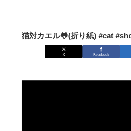
猫対カエル🐸(折り紙) #cat #sh
X
Facebook