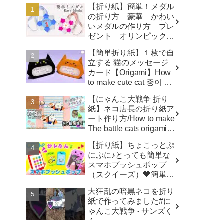
【折り紙】簡単！メダル
の折り方 豪華 かわい
いメダルの作り方 プレ
ゼント オリンピックメ
ダル - 折り紙図書館
【簡単折り紙】１枚で自
origamilibrary
立する 猫のメッセージ
カード【Origami】How
to make cute cat 종이 접
기 고양이 ハロウィ
【にゃんこ大戦争 折り
ン トトロ Totoro 万圣
紙】ネコ店長の折り紙ア
节 小猫咪 Halloween -
ート作り方/How to make
hana's channel
The battle cats origami
art ✨️ - へやんぽっぐらし
【折り紙】ちょこっとぷ
チャンネル【人気キャラ
にぷに♪とっても簡単な
折り紙(Popular
スマホプッシュポップ
character origami)】
（スクイーズ）💙簡単可
愛いおりがみ How to
大狂乱の暗黒ネコを折り
make popit smartphone
紙で作ってみました#に
Origami -
ゃんこ大戦争 - サンズく
SodaCatOrigami 楽しい