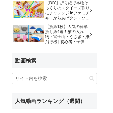
【DIY】折り紙で本物そ
っくりのスクイーズ作り
にチャレンジ💙ファミチ
キ・からあげクン・ソー
セージ –
【折紙1枚】人気の簡単
SodaCatOrigami 楽しい
折り紙4選！猫の入れ
折り紙♪
物・富士山・うさぎ・紙
飛行機 | 初心者・子供・
シニア向け | Origami 4
Easy Crafts | 摺紙 | 종이
접기 ひこうき ねこ
動画検索
ふじさん – Yuri channel
人気動画ランキング（週間）