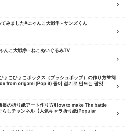
てみました#にゃんこ大戦争 - サンズくん
んこ大戦争 - ねこぬいぐるみTV
ひょこひょこボックス（プッシュポップ）の作り方💙簡
 from origami (Pop-it) 종이 접기로 만드는 팝잇 -
り紙アート作り方/How to make The battle
 へやんぽっぐらしチャンネル【人気キャラ折り紙(Popular