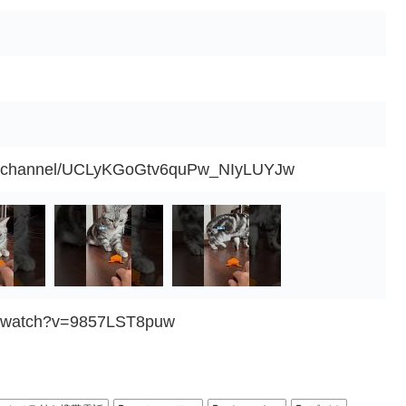
om/channel/UCLyKGoGtv6quPw_NIyLUYJw
m/watch?v=9857LST8puw