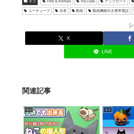
ネコ
Pets & Animals
YouTube
アップロード
ユーチューブ
共有
動画
動画機能付き携帯電話
シ
X
LINE
関連記事
ネコ
ネコ