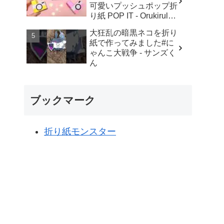
可愛いプッシュポップ折
り紙 POP IT - Orukirulab
Craft
大狂乱の暗黒ネコを折り
紙で作ってみました#に
ゃんこ大戦争 - サンズく
ん
ブックマーク
折り紙モンスター