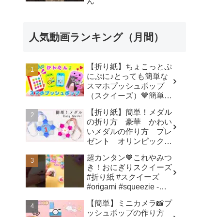
ん
折り紙♪
人気動画ランキング（月間）
【折り紙】ちょこっとぷ
にぷに♪とっても簡単な
スマホプッシュポップ
（スクイーズ）💙簡単可
愛いおりがみ How to
【折り紙】簡単！メダル
make popit smartphone
の折り方 豪華 かわい
Origami -
いメダルの作り方 プレ
SodaCatOrigami 楽しい
ゼント オリンピックメ
折り紙♪
ダル - 折り紙図書館
超カンタン💙これやみつ
origamilibrary
き！おにぎりスクイーズ
#折り紙 #スクイーズ
#origami #squeezie -
SodaCatOrigami 楽しい
【簡単】ミニカメラ📸プ
折り紙♪
ッシュポップの作り方