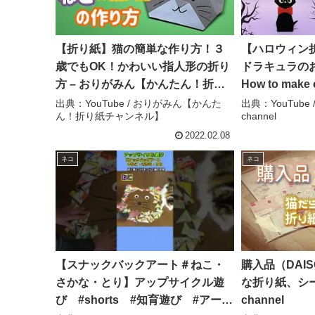
【折り紙】猫の簡単な作り方！３
【ハロウィン折
歳でもOK！かわいい指人形の折り
ドラキュラのお
方 – おりがみん【かんたん！折り
How to mak
紙チャンネル】
#cat#बिल्ल
出典：YouTube / おりがみん【かんた
出典：YouTube / 
ん！折り紙チャンネル】
channel
折り方#おりがみ
#종이접기 – Ori
2022.02.08
channel
ネコ
ネコ
【スナックバックアート＃ねこ・
購入品（DAIS
さかな・とり】アップサイクル遊
な折り紙、シール
び #shorts #知育遊び #アー
channel