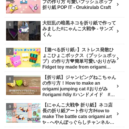
プの作り方 可愛いプッシュポップ
折り紙 POP IT - Orukirulab Craft
大狂乱の暗黒ネコを折り紙で作って
みました#にゃんこ大戦争 - サンズ
くん
【遊べる折り紙♪】ストレス発散ひ
ょこひょこボックス（プッシュポッ
プ）の作り方💙簡単可愛いおりがみ
Fidget toy made from origami
(Pop-it) 종이 접기로 만드는 팝잇 -
【折り紙】ジャンピングねこちゃん
SodaCatOrigami 楽しい折り紙♪
の作り方！How to make an
origami jumping cat #おりがみ
#origami #diy #ハンドメイド #工
作 #知育 #遊び - ひなままあそび
【にゃんこ大戦争 折り紙】ネコ店
長の折り紙アート作り方/How to
make The battle cats origami art
✨️ - へやんぽっぐらしチャンネル
【人気キャラ折り紙(Popular