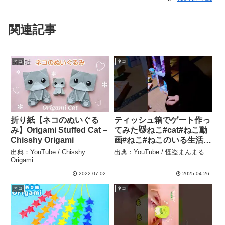
関連記事
ネコ
ネコ
折り紙【ネコのぬいぐる
ティッシュ箱でゲート作っ
み】Origami Stuffed Cat –
てみた😼ねこ#cat#ねこ動
Chisshy Origami
画#ねこ#ねこのいる生活 #
猫のいる暮らし#short – 怪
出典：YouTube / Chisshy
出典：YouTube / 怪盗まんまる
盗まんまる
Origami
2022.07.02
2025.04.26
ネコ
ネコ