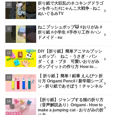
折り紙で大狂乱のネコキングドラゴ
character origami)】
ンを作った#にゃんこ大戦争 - ねこ
ぬいぐるみTV
ねこプッシュポップ🐱 #おりがみ #
折り紙 #小学生 #手作り工作 #ハン
ドメイド - su
DIY【折り紙】簡単アニマルプッシ
ュポップ♪ ねこ・うさぎ・パン
ダ・くま・ブタ 可愛いおりがみ
ポップイットの作り方 How to
make Popit animals Origami. -
【 折り紙 】簡単 ! 鉛筆 えんぴつ 折
Soda Cat Origami キャラクター折
り方 Origami Pencil / 新学期シーズ
り紙
ン - 折り紙であそぼう！チャンネル
【折り紙】ジャンプする猫の折り方
（音声解説あり）Origami - How to
make a jumping cat - おりがみの折