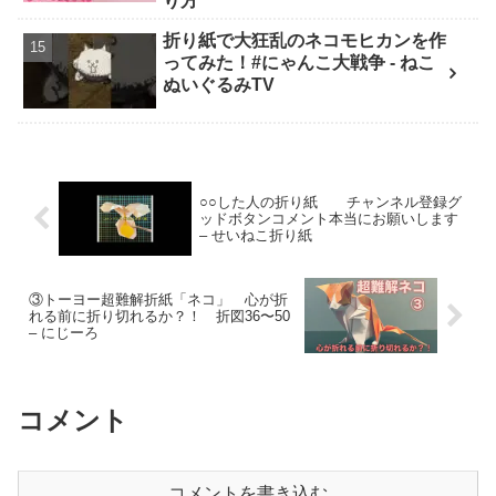
り方
折り紙で大狂乱のネコモヒカンを作
ってみた！#にゃんこ大戦争 - ねこ
ぬいぐるみTV
○○した人の折り紙 チャンネル登録グ
ッドボタンコメント本当にお願いします
– せいねこ折り紙
③トーヨー超難解折紙「ネコ」 心が折
れる前に折り切れるか？！ 折図36〜50
– にじーろ
コメント
コメントを書き込む