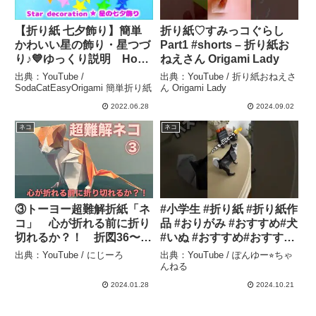
【折り紙 七夕飾り】簡単
折り紙♡すみっコぐらし
かわいい星の飾り・星つづ
Part1 #shorts – 折り紙お
り♪💙ゆっくり説明 How
ねえさん Origami Lady
to make a simple cute
出典：YouTube /
出典：YouTube / 折り紙おねえさ
star decoration –
SodaCatEasyOrigami 簡単折り紙
ん Origami Lady
SodaCatEasyOrigami 簡
2022.06.28
2024.09.02
単折り紙
ネコ
ネコ
③トーヨー超難解折紙「ネ
#小学生 #折り紙 #折り紙作
コ」 心が折れる前に折り
品 #おりがみ #おすすめ#犬
切れるか？！ 折図36〜
#いぬ #おすすめ#おすすめ
50 – にじーろ
にのりたい #高評価お願い
出典：YouTube / にじーろ
出典：YouTube / ぽんゆー⭐︎ちゃ
します #高評価 #ばずれ#バ
んねる
ズれ #バズりたい#dog
2024.01.28
2024.10.21
#doglover – ぽんゆー⭐︎ち
ゃんねる