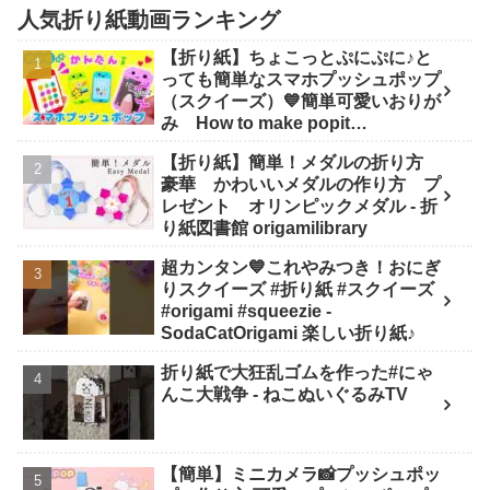
人気折り紙動画ランキング
【折り紙】ちょこっとぷにぷに♪と
っても簡単なスマホプッシュポップ
（スクイーズ）💙簡単可愛いおりが
み How to make popit
smartphone Origami -
【折り紙】簡単！メダルの折り方
SodaCatOrigami 楽しい折り紙♪
豪華 かわいいメダルの作り方 プ
レゼント オリンピックメダル - 折
り紙図書館 origamilibrary
超カンタン💙これやみつき！おにぎ
りスクイーズ #折り紙 #スクイーズ
#origami #squeezie -
SodaCatOrigami 楽しい折り紙♪
折り紙で大狂乱ゴムを作った#にゃ
んこ大戦争 - ねこぬいぐるみTV
【簡単】ミニカメラ📸プッシュポッ