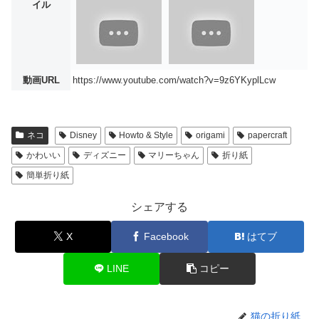
イル
動画URL
https://www.youtube.com/watch?v=9z6YKyplLcw
ネコ
Disney
Howto & Style
origami
papercraft
かわいい
ディズニー
マリーちゃん
折り紙
簡単折り紙
シェアする
X
Facebook
はてブ
LINE
コピー
猫の折り紙