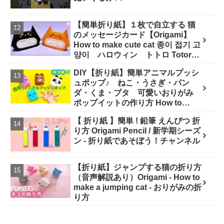
【簡単折り紙】１枚で自立する 猫
のメッセージカード【Origami】
How to make cute cat 종이 접기 고
양이 ハロウィン トトロ Totoro
万圣节 小猫咪 Halloween - hana's
DIY【折り紙】簡単アニマルプッシ
channel
ュポップ♪ ねこ・うさぎ・パン
ダ・くま・ブタ 可愛いおりがみ
ポップイットの作り方 How to
make Popit animals Origami. -
【 折り紙 】簡単 ! 鉛筆 えんぴつ 折
Soda Cat Origami キャラクター折
り方 Origami Pencil / 新学期シーズ
り紙
ン - 折り紙であそぼう！チャンネル
【折り紙】ジャンプする猫の折り方
（音声解説あり）Origami - How to
make a jumping cat - おりがみの折
り方