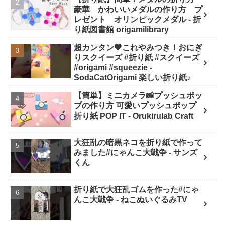
SodaCatOrigami 楽しい折り紙♪
豪華 かわいいメダルの作り方 プ
レゼント オリンピックメダル - 折
り紙図書館 origamilibrary
超カンタン💙これやみつき！おにぎ
りスクイーズ #折り紙 #スクイーズ
#origami #squeezie -
SodaCatOrigami 楽しい折り紙♪
【簡単】ミニカメラ📸プッシュポッ
プの作り方 可愛いプッシュポップ
折り紙 POP IT - Orukirulab Craft
大狂乱の暗黒ネコを折り紙で作って
みました#にゃんこ大戦争 - サンズ
くん
折り紙で大狂乱ゴムを作った#にゃ
んこ大戦争 - ねこぬいぐるみTV