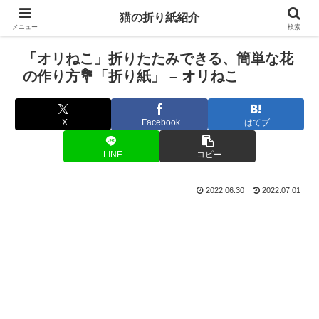
猫の折り紙紹介
メニュー
検索
「オリねこ」折りたたみできる、簡単な花
の作り方💐「折り紙」 – オリねこ
X
Facebook
はてブ
LINE
コピー
2022.06.30
2022.07.01