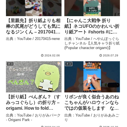
【里親先】折り紙よりも相
【にゃんこ大戦争 折り
棒の尻尾がどうしても気に
紙】ネコUFOのかわいい折
なるジンくん – 20170415-
り紙アート #shorts #にゃ
nene
んこ大戦争 #折り紙 #ネコ
出典：YouTube / 20170415-nene
出典：YouTube / へやんぽっぐら
#へやんぽっぐらし – へや
しチャンネル【人気キャラ折り紙
(Popular character origami)】
んぽっぐらしチャンネル
【人気キャラ折り紙
2024.02.06
2026.07.29
(Popular character
ネコ
ネコ
origami)】
【折り紙】ぺんぎん？（す
リボンが良く似合うあのね
みっコぐらし）の折り方 –
こちゃんがハロウィンなら
origami. How to fold
ではの仮装をします なに
Penguin?（Sumikko
を作って～その1813 ゆ
出典：YouTube / おりがみパーク
出典：YouTube / おりがみあみご
Gurashi）. – – おりがみパ
っくりの動画が欲しいとき
- Origami Park -
り
ーク – Origami Park –
はコメント欄で教えてくだ