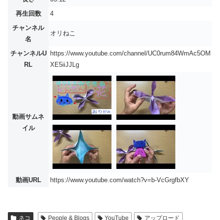
再生回数
4
チャンネル
オリねこ
名
チャンネルU
https://www.youtube.com/channel/UC0rum84WmAc5OM
RL
XE5iiJJLg
動画サムネ
イル
動画URL
https://www.youtube.com/watch?v=b-VcGrgfbXY
ネコ
People & Blogs
YouTube
アップロード