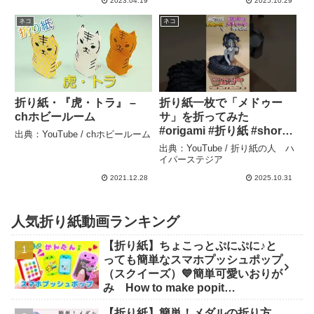
2023.04.19
2025.10.29
さい #簡単な折り紙 #折り
ネコ
ネコ
紙 – おりがみあみごり
折り紙・『虎・トラ』 –
折り紙一枚で「メドゥー
chホビールーム
サ」を折ってみた
#origami #折り紙 #shorts
出典：YouTube / chホビールーム
– 折り紙の人 ハイパース
出典：YouTube / 折り紙の人 ハ
テジア
イパーステジア
2021.12.28
2025.10.31
人気折り紙動画ランキング
【折り紙】ちょこっとぷにぷに♪と
っても簡単なスマホプッシュポップ
（スクイーズ）💙簡単可愛いおりが
み How to make popit
smartphone Origami -
【折り紙】簡単！メダルの折り方