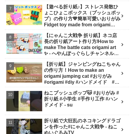
【遊べる折り紙♪】ストレス発散ひ
ょこひょこボックス（プッシュポッ
プ）の作り方💙簡単可愛いおりがみ
Fidget toy made from origami
(Pop-it) 종이 접기로 만드는 팝잇 -
【にゃんこ大戦争 折り紙】ネコ店
SodaCatOrigami 楽しい折り紙♪
長の折り紙アート作り方/How to
make The battle cats origami art
✨️ - へやんぽっぐらしチャンネル
【人気キャラ折り紙(Popular
【折り紙】ジャンピングねこちゃん
character origami)】
の作り方！How to make an
origami jumping cat #おりがみ
#origami #diy #ハンドメイド #工
作 #知育 #遊び - ひなままあそび
ねこプッシュポップ🐱 #おりがみ #
折り紙 #小学生 #手作り工作 #ハン
ドメイド - su
折り紙で大狂乱のネコキングドラゴ
ンを作った#にゃんこ大戦争 - ねこ
ぬいぐるみTV