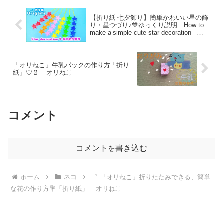
【折り紙 七夕飾り】簡単かわいい星の飾
り・星つづり♪💙ゆっくり説明 How to
make a simple cute star decoration –
SodaCatEasyOrigami 簡単折り紙
「オリねこ」牛乳パックの作り方「折り
紙」♡🥛 – オリねこ
コメント
コメントを書き込む
ホーム
ネコ
「オリねこ」折りたたみできる、簡単
な花の作り方💐「折り紙」 – オリねこ