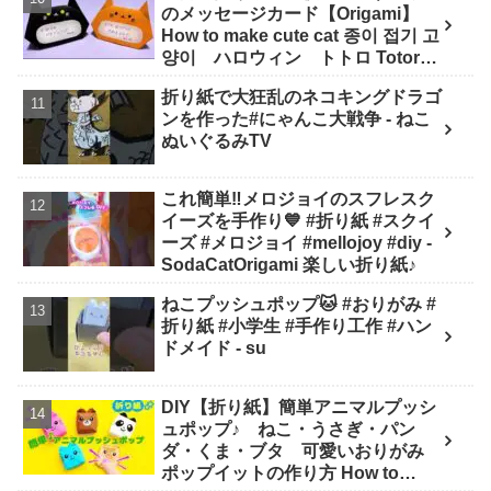
のメッセージカード【Origami】
How to make cute cat 종이 접기 고
양이 ハロウィン トトロ Totoro
万圣节 小猫咪 Halloween - hana's
折り紙で大狂乱のネコキングドラゴ
channel
ンを作った#にゃんこ大戦争 - ねこ
ぬいぐるみTV
これ簡単‼️メロジョイのスフレスク
イーズを手作り💙 #折り紙 #スクイ
ーズ #メロジョイ #mellojoy #diy -
SodaCatOrigami 楽しい折り紙♪
ねこプッシュポップ🐱 #おりがみ #
折り紙 #小学生 #手作り工作 #ハン
ドメイド - su
DIY【折り紙】簡単アニマルプッシ
ュポップ♪ ねこ・うさぎ・パン
ダ・くま・ブタ 可愛いおりがみ
ポップイットの作り方 How to