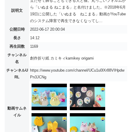
立たせて飾ることもできる犬と猫。丸っこいフォルムか
ら「いぬまる ねこまる」と名付けました。※2018年6月
説明文
19日に公開した「いぬまる ねこまる」動画がYouTube
のシステム障害で再生できなくなってし...
公開日時
2022-06-17 20:00:04
長さ
14:12
再生回数
1169
チャンネル
創作折り紙 カミキィkamikey origami
名
チャンネルU
https://www.youtube.com/channel/UCu1u0lXr88VIHpdw
RL
Pn3JCNg
動画サムネ
イル