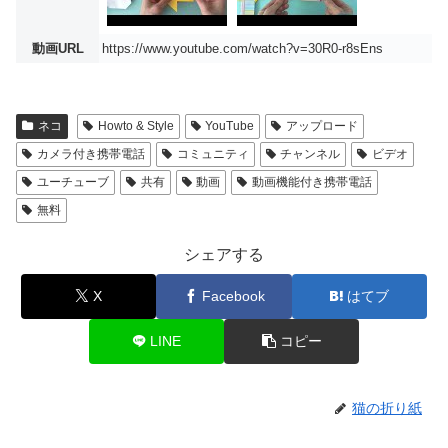
動画URL
https://www.youtube.com/watch?v=30R0-r8sEns
ネコ
Howto & Style
YouTube
アップロード
カメラ付き携帯電話
コミュニティ
チャンネル
ビデオ
ユーチューブ
共有
動画
動画機能付き携帯電話
無料
シェアする
X
Facebook
はてブ
LINE
コピー
猫の折り紙