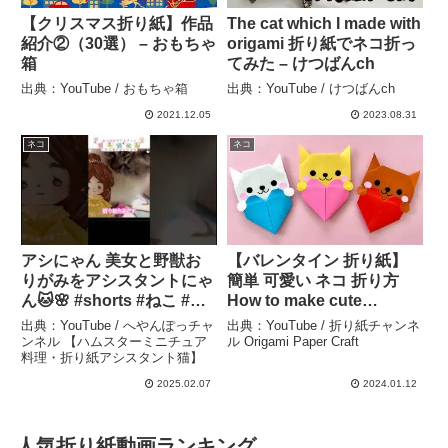
【クリスマス折り紙】作品
The cat which I made with
紹介②（30選） – おもちゃ
origami 折り紙でネコ折っ
箱
てみた – けつばんch
出典：YouTube / おもちゃ箱
出典：YouTube / けつばんch
2021.12.05
2023.08.31
ネコ
ネコ
アシにゃん 美女と野獣お
【バレンタイン 折り紙】
りがみをアシスタントにゃ
簡単 可愛い ネコ 折り方
ん🐱🌸 #shorts #ねこ #猫
How to make cute
#かわいい猫 #cat #猫のい
origami cat 종이접기 고양
出典：YouTube / へやんぽっチャ
出典：YouTube / 折り紙チャンネ
る暮らし #美女と野獣 #へ
이 折纸 猫 Valentine paper
ンネル 【ハムスターミニチュア
ル Origami Paper Craft
料理・折り紙アシスタント猫】
やんぽっチャンネル – へや
craft DIY 動物 – 折り紙チ
んぽっチャンネル 【ハム
ャンネル Origami Paper
2025.02.07
2024.01.12
スターミニチュア料理・折
Craft
り紙アシスタント猫】
人気折り紙動画ランキング