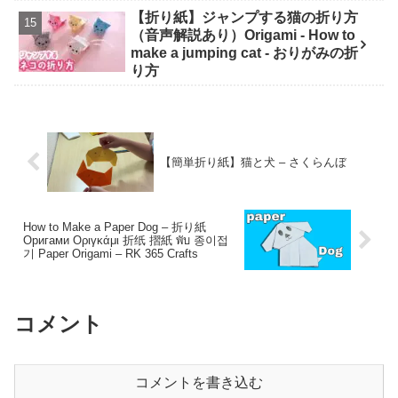
make Popit animals Origami. -
【折り紙】ジャンプする猫の折り方
Soda Cat Origami キャラクター折
（音声解説あり）Origami - How to
り紙
make a jumping cat - おりがみの折
り方
【簡単折り紙】猫と犬 – さくらんぼ
How to Make a Paper Dog – 折り紙
Oригами Oριγκάμι 折纸 摺紙 พับ 종이접
기 Paper Origami – RK 365 Crafts
コメント
コメントを書き込む