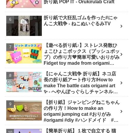
折り紙 POP IT - Orukirulab Craft
折り紙で大狂乱ゴムを作った#にゃ
んこ大戦争 - ねこぬいぐるみTV
【遊べる折り紙♪】ストレス発散ひ
ょこひょこボックス（プッシュポッ
プ）の作り方💙簡単可愛いおりがみ
Fidget toy made from origami
(Pop-it) 종이 접기로 만드는 팝잇 -
【にゃんこ大戦争 折り紙】ネコ店
SodaCatOrigami 楽しい折り紙♪
長の折り紙アート作り方/How to
make The battle cats origami art
✨️ - へやんぽっぐらしチャンネル
【人気キャラ折り紙(Popular
【折り紙】ジャンピングねこちゃん
character origami)】
の作り方！How to make an
origami jumping cat #おりがみ
#origami #diy #ハンドメイド #工
作 #知育 #遊び - ひなままあそび
【簡単折り紙】１枚で自立する 猫