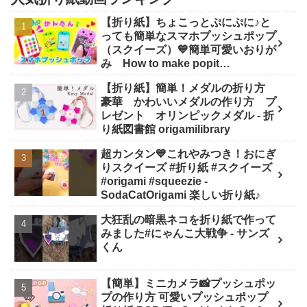
【折り紙】ちょこっとぷにぷに♪と
っても簡単なスマホプッシュポップ
（スクイーズ）💙簡単可愛いおりが
み How to make popit
smartphone Origami -
【折り紙】簡単！メダルの折り方
SodaCatOrigami 楽しい折り紙♪
豪華 かわいいメダルの作り方 プ
レゼント オリンピックメダル - 折
り紙図書館 origamilibrary
超カンタン💙これやみつき！おにぎ
りスクイーズ #折り紙 #スクイーズ
#origami #squeezie -
SodaCatOrigami 楽しい折り紙♪
大狂乱の暗黒ネコを折り紙で作って
みました#にゃんこ大戦争 - サンズ
くん
【簡単】ミニカメラ📸プッシュポッ
プの作り方 可愛いプッシュポップ