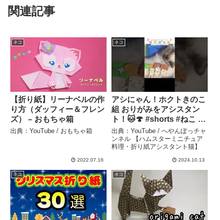
関連記事
ネコ
ネコ
【折り紙】リーナベルの作
アシにゃん！ホクトきのこ
り方（ダッフィー＆フレン
組 おりがみをアシスタン
ズ） – おもちゃ箱
ト！🐱🍄 #shorts #ねこ #
猫動画 #折り紙 #アシにゃ
出典：YouTube / おもちゃ箱
出典：YouTube / へやんぽっチャ
ん #へやんぽっチャンネル
ンネル 【ハムスターミニチュア
料理・折り紙アシスタント猫】
– へやんぽっチャンネル
【ハムスターミニチュア料
2022.07.16
2024.10.13
理・折り紙アシスタント
ネコ
ネコ
猫】