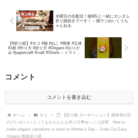
水曜日の生配信！猫8匹と一緒にガンダム
折り紙続きでーす！ – 猫ラジめいくうち
ゃんねる
【#折り紙】#ネコ #猫 #ねこ #簡単 #立体
#1枚 #作り方 #折り方 #Origami #おりが
み #papercraft #craft #Shorts – トマトう
まチャンネル
コメント
コメントを書き込む
ホーム
ネコ
【折り紙 カーネーション】簡単母の日
のプレゼント♪とってもかんたんな作り方💙ゆっくり説明 How to
make origami carnations to send on Mother’s Day – Soda Cat Easy
Origami 簡単折り紙