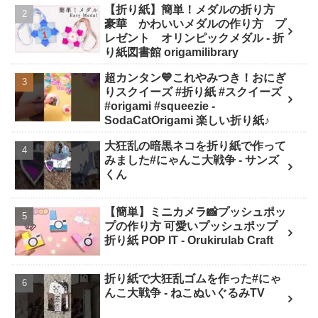
【折り紙】簡単！メダルの折り方
SodaCatOrigami 楽しい折り紙♪
豪華 かわいいメダルの作り方 プ
レゼント オリンピックメダル - 折
り紙図書館 origamilibrary
超カンタン💙これやみつき！おにぎ
りスクイーズ #折り紙 #スクイーズ
#origami #squeezie -
SodaCatOrigami 楽しい折り紙♪
大狂乱の暗黒ネコを折り紙で作って
みました#にゃんこ大戦争 - サンズ
くん
【簡単】ミニカメラ📸プッシュポッ
プの作り方 可愛いプッシュポップ
折り紙 POP IT - Orukirulab Craft
折り紙で大狂乱ゴムを作った#にゃ
んこ大戦争 - ねこぬいぐるみTV