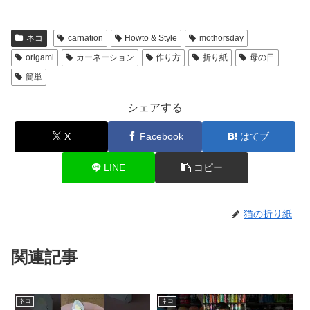
ネコ
carnation
Howto & Style
mothorsday
origami
カーネーション
作り方
折り紙
母の日
簡単
シェアする
X
Facebook
はてブ
LINE
コピー
猫の折り紙
関連記事
ネコ
ネコ