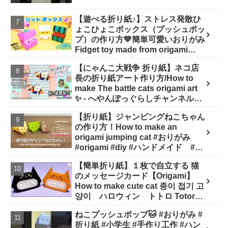
【遊べる折り紙♪】ストレス発散ひ
ょこひょこボックス（プッシュポッ
プ）の作り方💙簡単可愛いおりがみ
Fidget toy made from origami
(Pop-it) 종이 접기로 만드는 팝잇 -
【にゃんこ大戦争 折り紙】ネコ店
SodaCatOrigami 楽しい折り紙♪
長の折り紙アート作り方/How to
make The battle cats origami art
✨️ - へやんぽっぐらしチャンネル
【人気キャラ折り紙(Popular
【折り紙】ジャンピングねこちゃん
character origami)】
の作り方！How to make an
origami jumping cat #おりがみ
#origami #diy #ハンドメイド #工
作 #知育 #遊び - ひなままあそび
【簡単折り紙】１枚で自立する 猫
のメッセージカード【Origami】
How to make cute cat 종이 접기 고
양이 ハロウィン トトロ Totoro
万圣节 小猫咪 Halloween - hana's
ねこプッシュポップ🐱 #おりがみ #
channel
折り紙 #小学生 #手作り工作 #ハン