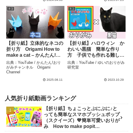
ネコ
ネコ
【折り紙】立体的なネコの
【折り紙】ハロウィン か
折り方 Origami How to
わいい黒猫 簡単な作り
make a cat – かんたん!お
方 子供でも作れる難しく
りがみチャンネル
ない折り方 10月の折り紙
出典：YouTube / かんたん!おり
出典：YouTube / ゆいのおりがみ
Origami Channel
【おりがみ】 – ゆいのおり
がみチャンネル Origami
研究室
Channel
がみ研究室
2025.08.11
2023.10.29
人気折り紙動画ランキング
【折り紙】ちょこっとぷにぷに♪と
っても簡単なスマホプッシュポップ
（スクイーズ）💙簡単可愛いおりが
み How to make popit
smartphone Origami -