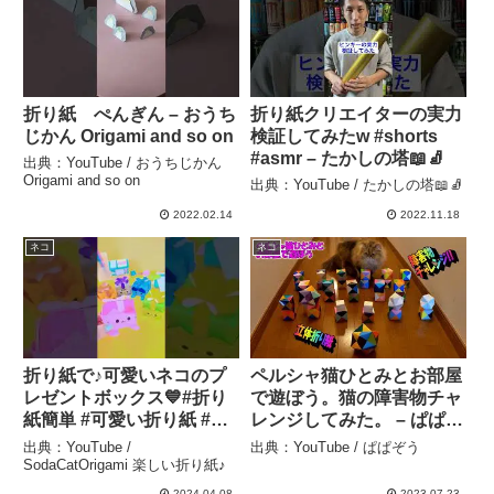
折り紙 ぺんぎん – おうち
折り紙クリエイターの実力
じかん Origami and so on
検証してみたw #shorts
#asmr – たかしの塔📖🧦
出典：YouTube / おうちじかん
Origami and so on
出典：YouTube / たかしの塔📖🧦
2022.02.14
2022.11.18
ネコ
ネコ
折り紙で♪可愛いネコのプ
ペルシャ猫ひとみとお部屋
レゼントボックス💙#折り
で遊ぼう。猫の障害物チャ
紙簡単 #可愛い折り紙 #プ
レンジしてみた。 – ぱぱぞ
レゼント –
う
出典：YouTube /
出典：YouTube / ぱぱぞう
SodaCatOrigami 楽しい折
SodaCatOrigami 楽しい折り紙♪
り紙♪
2024.04.08
2023.07.23