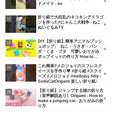
ドメイド - su
折り紙で大狂乱のネコキングドラゴ
ンを作った#にゃんこ大戦争 - ねこ
ぬいぐるみTV
DIY【折り紙】簡単アニマルプッシ
ュポップ♪ ねこ・うさぎ・パン
ダ・くま・ブタ 可愛いおりがみ
ポップイットの作り方 How to
make Popit animals Origami. -
これ簡単‼️メロジョイのスフレスク
Soda Cat Origami キャラクター折
イーズを手作り💙 #折り紙 #スクイ
り紙
ーズ #メロジョイ #mellojoy #diy -
SodaCatOrigami 楽しい折り紙♪
【折り紙】ジャンプする猫の折り方
（音声解説あり）Origami - How to
make a jumping cat - おりがみの折
り方