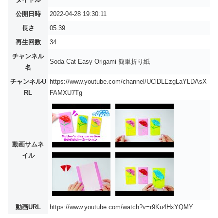
公開日時
2022-04-28 19:30:11
長さ
05:39
再生回数
34
チャンネル
Soda Cat Easy Origami 簡単折り紙
名
チャンネルU
https://www.youtube.com/channel/UClDLEzgLaYLDAsX
RL
FAMXU7Tg
動画サムネ
イル
動画URL
https://www.youtube.com/watch?v=r9Ku4HxYQMY