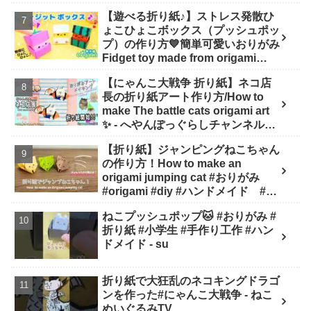
【遊べる折り紙♪】ストレス発散ひ
ょこひょこボックス（プッシュポッ
プ）の作り方💙簡単可愛いおりがみ
Fidget toy made from origami
(Pop-it) 종이 접기로 만드는 팝잇 -
【にゃんこ大戦争 折り紙】ネコ店
SodaCatOrigami 楽しい折り紙♪
長の折り紙アート作り方/How to
make The battle cats origami art
✨️ - へやんぽっぐらしチャンネル
【人気キャラ折り紙(Popular
【折り紙】ジャンピングねこちゃん
character origami)】
の作り方！How to make an
origami jumping cat #おりがみ
#origami #diy #ハンドメイド #工
作 #知育 #遊び - ひなままあそび
ねこプッシュポップ🐱 #おりがみ #
折り紙 #小学生 #手作り工作 #ハン
ドメイド - su
折り紙で大狂乱のネコキングドラゴ
ンを作った#にゃんこ大戦争 - ねこ
ぬいぐるみTV