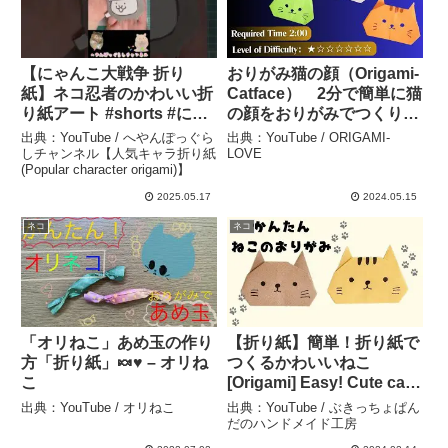
【にゃんこ大戦争 折り
おりがみ猫の顔（Origami-
紙】ネコ忍者のかわいい折
Catface） 2分で簡単に猫
り紙アート #shorts #にゃ
の顔をおりがみでつくりま
んこ大戦争 #折り紙 #ネコ
す – ORIGAMI-LOVE
出典：YouTube / へやんぽっぐら
出典：YouTube / ORIGAMI-
#へやんぽっぐらし – へや
しチャンネル【人気キャラ折り紙
LOVE
(Popular character origami)】
んぽっぐらしチャンネル
【人気キャラ折り紙
2025.05.17
2024.05.15
(Popular character
ネコ
ネコ
origami)】
「オリねこ」あめ玉の作り
【折り紙】簡単！折り紙で
方「折り紙」🍬♥︎ – オリね
つくるかわいいねこ
こ
[Origami] Easy! Cute cat
made from origami – ぶき
出典：YouTube / オリねこ
出典：YouTube / ぶきっちょぱん
っちょぱんだのハンドメイ
だのハンドメイド工房
ド工房