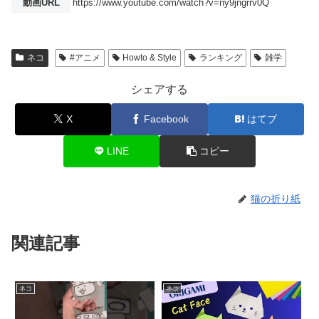
動画URL
https://www.youtube.com/watch?v=ny9jngrrv0Q
ネコ
#アニメ
Howto & Style
ランキング
雑学
シェアする
X
Facebook
はてブ
LINE
コピー
猫の折り紙
関連記事
ネコ
ネコ