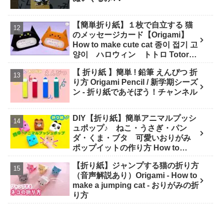
【簡単折り紙】１枚で自立する 猫
のメッセージカード【Origami】
How to make cute cat 종이 접기 고
양이 ハロウィン トトロ Totoro
万圣节 小猫咪 Halloween - hana's
【 折り紙 】簡単 ! 鉛筆 えんぴつ 折
channel
り方 Origami Pencil / 新学期シーズ
ン - 折り紙であそぼう！チャンネル
DIY【折り紙】簡単アニマルプッシ
ュポップ♪ ねこ・うさぎ・パン
ダ・くま・ブタ 可愛いおりがみ
ポップイットの作り方 How to
make Popit animals Origami. -
【折り紙】ジャンプする猫の折り方
Soda Cat Origami キャラクター折
（音声解説あり）Origami - How to
り紙
make a jumping cat - おりがみの折
り方