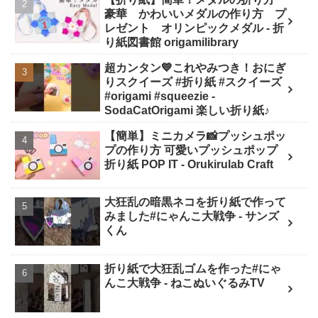
SodaCatOrigami 楽しい折り紙♪
豪華 かわいいメダルの作り方 プ
レゼント オリンピックメダル - 折
り紙図書館 origamilibrary
超カンタン💙これやみつき！おにぎ
りスクイーズ #折り紙 #スクイーズ
#origami #squeezie -
SodaCatOrigami 楽しい折り紙♪
【簡単】ミニカメラ📸プッシュポッ
プの作り方 可愛いプッシュポップ
折り紙 POP IT - Orukirulab Craft
大狂乱の暗黒ネコを折り紙で作って
みました#にゃんこ大戦争 - サンズ
くん
折り紙で大狂乱ゴムを作った#にゃ
んこ大戦争 - ねこぬいぐるみTV