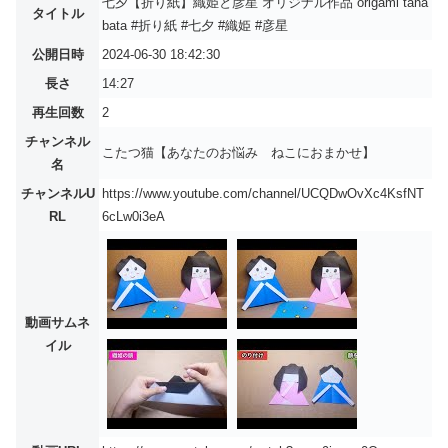
七夕【折り紙】織姫と彦星 オリジナル作品 origami tana
タイトル
bata #折り紙 #七夕 #織姫 #彦星
公開日時
2024-06-30 18:42:30
長さ
14:27
再生回数
2
チャンネル
こたつ猫【あなたのお悩み ねこにおまかせ】
名
チャンネルU
https://www.youtube.com/channel/UCQDwOvXc4KsfNT
RL
6cLw0i3eA
動画サムネ
イル