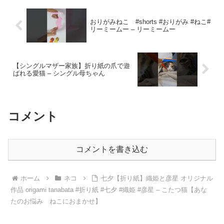
おりがみねこ #shorts #おりがみ #ねこ#
リーミームー – リーミームー
【シングルマザー家族】折り紙の爪で遊
ばれる愛猫 – シングル母ちゃん
コメント
コメントを書き込む
ホーム
ネコ
七夕【折り紙】織姫と彦星 オリジナル
作品 origami tanabata #折り紙 #七夕 #織姫 #彦星 – こたつ猫【あな
たのお悩み ねこにおまかせ】