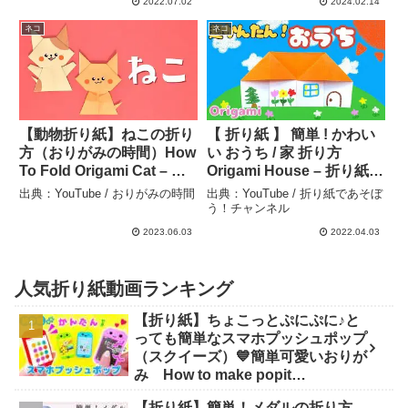
2022.07.02
2024.02.14
ネコ
ネコ
【動物折り紙】ねこの折り
【 折り紙 】 簡単 ! かわい
方（おりがみの時間）How
い おうち / 家 折り方
To Fold Origami Cat – お
Origami House – 折り紙で
りがみの時間
あそぼう！チャンネル
出典：YouTube / おりがみの時間
出典：YouTube / 折り紙であそぼ
う！チャンネル
2023.06.03
2022.04.03
人気折り紙動画ランキング
【折り紙】ちょこっとぷにぷに♪と
っても簡単なスマホプッシュポップ
（スクイーズ）💙簡単可愛いおりが
み How to make popit
smartphone Origami -
【折り紙】簡単！メダルの折り方