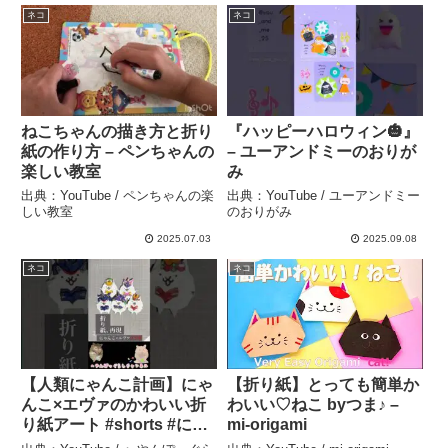
ネコ
ネコ
ねこちゃんの描き方と折り
『ハッピーハロウィン🎃』
紙の作り方 – ペンちゃんの
– ユーアンドミーのおりが
楽しい教室
み
出典：YouTube / ペンちゃんの楽
出典：YouTube / ユーアンドミー
しい教室
のおりがみ
2025.07.03
2025.09.08
ネコ
ネコ
【人類にゃんこ計画】にゃ
【折り紙】とっても簡単か
んこ×エヴァのかわいい折
わいい♡ねこ byつま♪ –
り紙アート #shorts #にゃ
mi-origami
んこ大戦争 #エヴァンゲリ