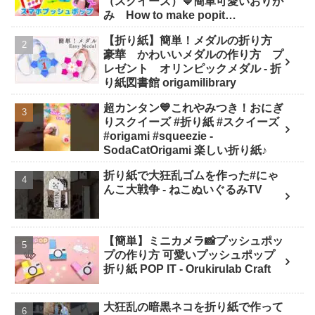
（スクイーズ）💙簡単可愛いおりが
み How to make popit
smartphone Origami -
【折り紙】簡単！メダルの折り方
SodaCatOrigami 楽しい折り紙♪
豪華 かわいいメダルの作り方 プ
レゼント オリンピックメダル - 折
り紙図書館 origamilibrary
超カンタン💙これやみつき！おにぎ
りスクイーズ #折り紙 #スクイーズ
#origami #squeezie -
SodaCatOrigami 楽しい折り紙♪
折り紙で大狂乱ゴムを作った#にゃ
んこ大戦争 - ねこぬいぐるみTV
【簡単】ミニカメラ📸プッシュポッ
プの作り方 可愛いプッシュポップ
折り紙 POP IT - Orukirulab Craft
大狂乱の暗黒ネコを折り紙で作って