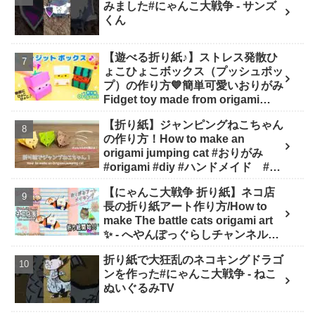
みました#にゃんこ大戦争 - サンズ
くん
【遊べる折り紙♪】ストレス発散ひ
ょこひょこボックス（プッシュポッ
プ）の作り方💙簡単可愛いおりがみ
Fidget toy made from origami
(Pop-it) 종이 접기로 만드는 팝잇 -
【折り紙】ジャンピングねこちゃん
SodaCatOrigami 楽しい折り紙♪
の作り方！How to make an
origami jumping cat #おりがみ
#origami #diy #ハンドメイド #工
作 #知育 #遊び - ひなままあそび
【にゃんこ大戦争 折り紙】ネコ店
長の折り紙アート作り方/How to
make The battle cats origami art
✨️ - へやんぽっぐらしチャンネル
【人気キャラ折り紙(Popular
折り紙で大狂乱のネコキングドラゴ
character origami)】
ンを作った#にゃんこ大戦争 - ねこ
ぬいぐるみTV