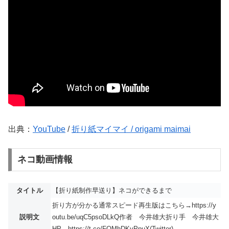
出典：
YouTube
/
折り紙マイマイ / origami maimai
ネコ動画情報
タイトル
【折り紙制作早送り】ネコができるまで
折り方が分かる通常スピード再生版はこちら→https://y
説明文
outu.be/uqC5psoDLkQ作者 今井雄大折り手 今井雄大
HP→https://t.co/FQMhDKvPpuX(Twitter)...