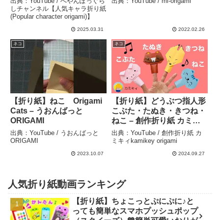
出典：YouTube / へやんぽっぐら
出典：YouTube / mi-origami
オン #折り紙 #ネコ #へや
しチャンネル【人気キャラ折り紙
(Popular character origami)】
んぽっぐらし – へやんぽっ
ぐらしチャンネル【人気キ
2025.03.31
2022.02.26
ャラ折り紙(Popular
ネコ
ネコ
character origami)】
【折り紙】ねこ Origami
【折り紙】どうぶつ指人形
Cats – うおんばっと
こぶた・たぬき・きつね・
ORIGAMI
ねこ – 創作折り紙 カミキ
ィkamikey origami
出典：YouTube / うおんばっと
出典：YouTube / 創作折り紙 カ
ORIGAMI
ミキィkamikey origami
2023.10.07
2024.09.27
人気折り紙動画ランキング
【折り紙】ちょこっとぷにぷに♪と
っても簡単なスマホプッシュポップ