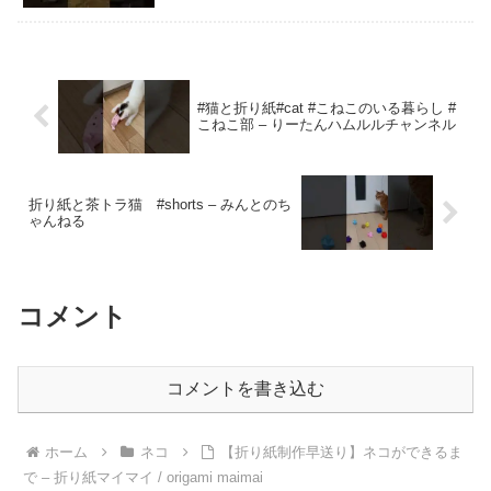
#猫と折り紙#cat #こねこのいる暮らし #
こねこ部 – りーたんハムルルチャンネル
折り紙と茶トラ猫 #shorts – みんとのち
ゃんねる
コメント
コメントを書き込む
ホーム
ネコ
【折り紙制作早送り】ネコができるま
で – 折り紙マイマイ / origami maimai