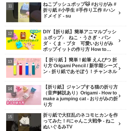
ねこプッシュポップ🐱 #おりがみ #
折り紙 #小学生 #手作り工作 #ハン
ドメイド - su
DIY【折り紙】簡単アニマルプッシ
ュポップ♪ ねこ・うさぎ・パン
ダ・くま・ブタ 可愛いおりがみ
ポップイットの作り方 How to
make Popit animals Origami. -
【 折り紙 】簡単 ! 鉛筆 えんぴつ 折
Soda Cat Origami キャラクター折
り方 Origami Pencil / 新学期シーズ
り紙
ン - 折り紙であそぼう！チャンネル
【折り紙】ジャンプする猫の折り方
（音声解説あり）Origami - How to
make a jumping cat - おりがみの折
り方
折り紙で大狂乱のネコモヒカンを作
ってみた！#にゃんこ大戦争 - ねこ
ぬいぐるみTV