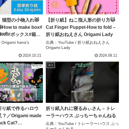
】猫型の小物入れ😻
【折り紙】ねこ指人形の折り方🐱
w to make box#
Cat Finger Puppet-How to fold –
िल्ली#ボックス#箱#
折り紙おねえさん Origami Lady
x#盒子#박스#折り方#
Origami hana's
出典：YouTube / 折り紙おねえさん
Origami Lady
gami#摺紙#종이접기
a’s channel
2024.10.21
2024.09.11
ネコ
Y】折り紙で作るハロウ
折り紙入れに寝るみぃさん – トレ
／Origami made
ーラーハウス ぶっちーちゃんねる
ack Cat?
出典：YouTube / トレーラーハウス ぶっ
ちーちゃんねる