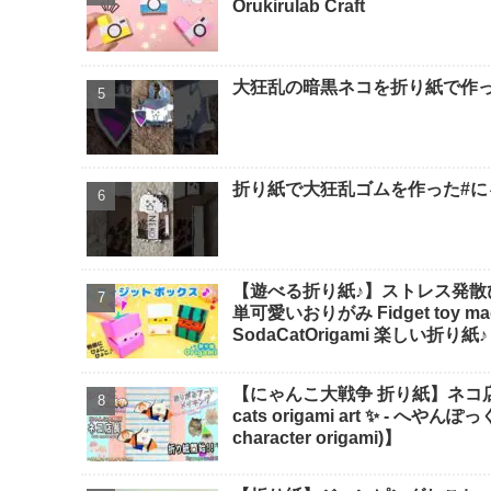
Orukirulab Craft
大狂乱の暗黒ネコを折り紙で作っ
折り紙で大狂乱ゴムを作った#にゃ
【遊べる折り紙♪】ストレス発散
単可愛いおりがみ Fidget toy made
SodaCatOrigami 楽しい折り紙♪
【にゃんこ大戦争 折り紙】ネコ店長の折
cats origami art ✨️ -
character origami)】