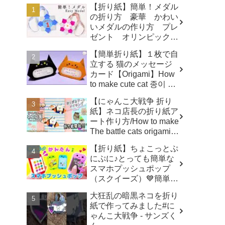
【折り紙】簡単！メダル
の折り方 豪華 かわい
いメダルの作り方 プレ
ゼント オリンピックメ
ダル - 折り紙図書館
【簡単折り紙】１枚で自
origamilibrary
立する 猫のメッセージ
カード【Origami】How
to make cute cat 종이 접
기 고양이 ハロウィ
【にゃんこ大戦争 折り
ン トトロ Totoro 万圣
紙】ネコ店長の折り紙ア
节 小猫咪 Halloween -
ート作り方/How to make
hana's channel
The battle cats origami
art ✨️ - へやんぽっぐらし
【折り紙】ちょこっとぷ
チャンネル【人気キャラ
にぷに♪とっても簡単な
折り紙(Popular
スマホプッシュポップ
character origami)】
（スクイーズ）💙簡単可
愛いおりがみ How to
大狂乱の暗黒ネコを折り
make popit smartphone
紙で作ってみました#に
Origami -
ゃんこ大戦争 - サンズく
SodaCatOrigami 楽しい