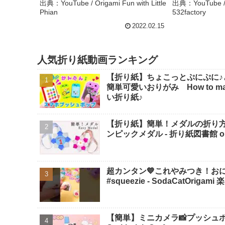
Nekomata? 
出典：YouTube / Origami Fun with Little
出典：YouTube 
Phian
532factory
532factory
2022.02.15
人気折り紙動画ランキング
【折り紙】ちょこっとぷにぷに♪
簡単可愛いおりがみ How to make po
い折り紙♪
【折り紙】簡単！メダルの折り
ンピックメダル - 折り紙図書館 origa
超カンタン💙これやみつき！おにぎり
#squeezie - SodaCatOriga
【簡単】ミニカメラ📸プッシュポ