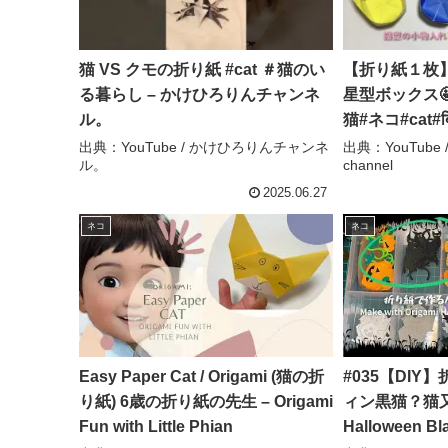
猫 VS クモの折り紙 #cat ＃猫のい
【折り紙１枚
る暮らし – かけひろりんチャンネ
星型ボックス🤩Ho
ル。
猫#ネコ#cat#ब
小物入れ#bo
出典：YouTube / かけひろりんチャンネ
出典：YouTube / 
ル。
channel
おりがみ#ori
– Origami han
2025.06.27
ネコ
ネコ
Easy Paper Cat / Origami (猫の折
#035【DI
り紙) 6歳の折り紙の先生 – Origami
ィン黒猫？猫又？
Fun with Little Phian
Halloween Bl