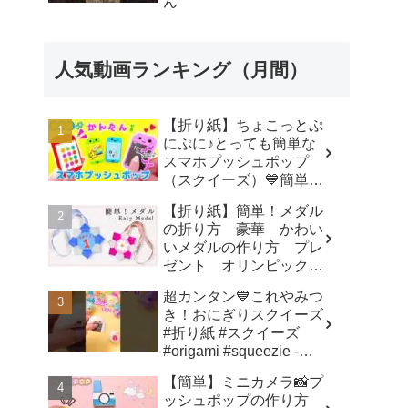
ん
折り紙♪
人気動画ランキング（月間）
【折り紙】ちょこっとぷ
にぷに♪とっても簡単な
スマホプッシュポップ
（スクイーズ）💙簡単可
愛いおりがみ How to
【折り紙】簡単！メダル
make popit smartphone
の折り方 豪華 かわい
Origami -
いメダルの作り方 プレ
SodaCatOrigami 楽しい
ゼント オリンピックメ
折り紙♪
ダル - 折り紙図書館
超カンタン💙これやみつ
origamilibrary
き！おにぎりスクイーズ
#折り紙 #スクイーズ
#origami #squeezie -
SodaCatOrigami 楽しい
【簡単】ミニカメラ📸プ
折り紙♪
ッシュポップの作り方