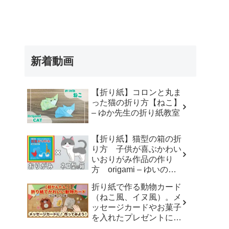
新着動画
【折り紙】コロンと丸ま
った猫の折り方【ねこ】
– ゆか先生の折り紙教室
【折り紙】猫型の箱の折
り方 子供が喜ぶかわい
いおりがみ作品の作り
方 origami – ゆいのお
りがみ研究室
折り紙で作る動物カード
（ねこ風、イヌ風）。メ
ッセージカードやお菓子
を入れたプレゼントに。
– おりがみdream studio