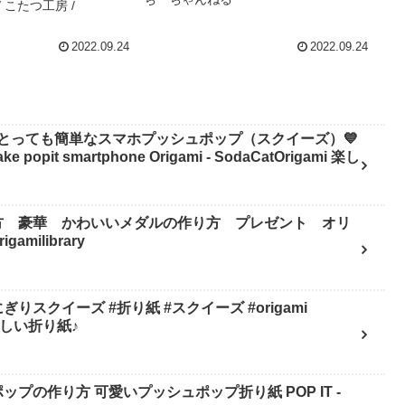
– こたつ工房 /
/ こたつ工房 /
2022.09.24
2022.09.24
とっても簡単なスマホプッシュポップ（スクイーズ）💙
pit smartphone Origami - SodaCatOrigami 楽し
方 豪華 かわいいメダルの作り方 プレゼント オリ
milibrary
スクイーズ #折り紙 #スクイーズ #origami
mi 楽しい折り紙♪
ップの作り方 可愛いプッシュポップ折り紙 POP IT -