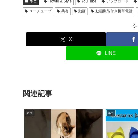
ネコ
Howto & Style
YouTube
アップロード
ユーチューブ
共有
動画
動画機能付き携帯電話
シ
X
LINE
関連記事
ネコ
ネコ