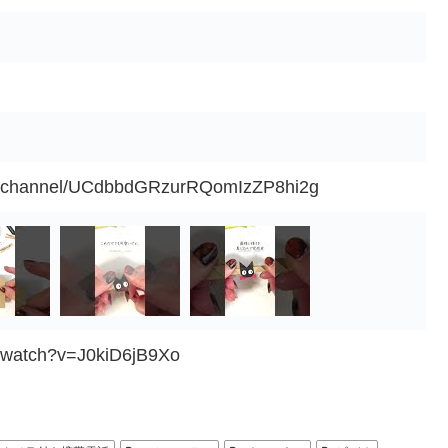
om/channel/UCdbbdGRzurRQomIzZP8hi2g
m/watch?v=J0kiD6jB9Xo