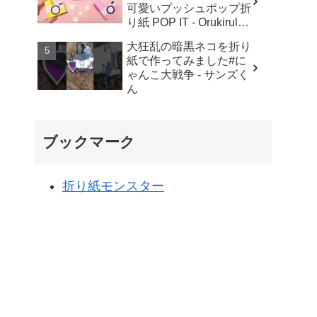
可愛いプッシュポップ折
り紙 POP IT - Orukirulab
Craft
大狂乱の暗黒ネコを折り
紙で作ってみました#に
ゃんこ大戦争 - サンズく
ん
ブックマーク
折り紙モンスター