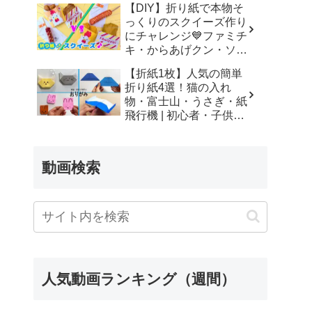
【DIY】折り紙で本物そ
っくりのスクイーズ作り
にチャレンジ💙ファミチ
キ・からあげクン・ソー
セージ –
【折紙1枚】人気の簡単
SodaCatOrigami 楽しい
折り紙4選！猫の入れ
折り紙♪
物・富士山・うさぎ・紙
飛行機 | 初心者・子供・
シニア向け | Origami 4
Easy Crafts | 摺紙 | 종이
접기 ひこうき ねこ
動画検索
ふじさん – Yuri channel
人気動画ランキング（週間）