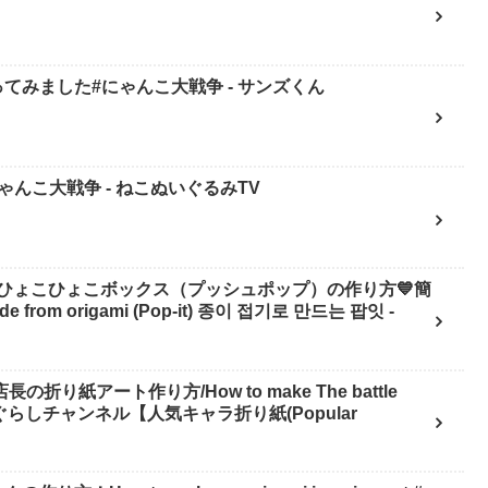
てみました#にゃんこ大戦争 - サンズくん
んこ大戦争 - ねこぬいぐるみTV
ひょこひょこボックス（プッシュポップ）の作り方💙簡
 from origami (Pop-it) 종이 접기로 만드는 팝잇 -
り紙アート作り方/How to make The battle
 へやんぽっぐらしチャンネル【人気キャラ折り紙(Popular