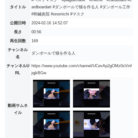
タイトル
ardboardart #ダンボールで猫を作る人 #ダンボール工作
#和鍼灸院 #onomichi #マスク
公開日時
2024-02-16 14:52:07
長さ
00:56
再生回数
169
チャンネル
ダンボールで猫を作る人
名
チャンネルU
https://www.youtube.com/channel/UCevAp2gOMz0sVinf
RL
jqjkBGw
動画サムネ
イル