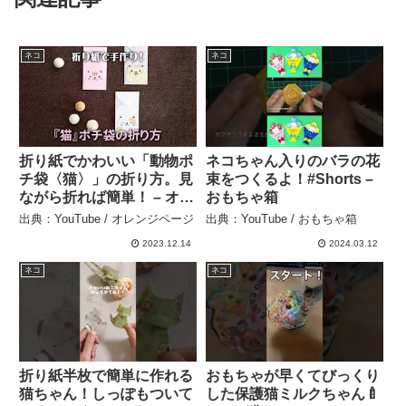
ネコ
ネコ
折り紙でかわいい「動物ポ
ネコちゃん入りのバラの花
チ袋〈猫〉」の折り方。見
束をつくるよ！#Shorts –
ながら折れば簡単！ – オレ
おもちゃ箱
ンジページ
出典：YouTube / オレンジページ
出典：YouTube / おもちゃ箱
2023.12.14
2024.03.12
ネコ
ネコ
折り紙半枚で簡単に作れる
おもちゃが早くてびっくり
猫ちゃん！しっぽもついて
した保護猫ミルクちゃん🍼