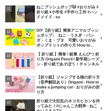
ねこプッシュポップ🐱 #おりがみ #
折り紙 #小学生 #手作り工作 #ハン
ドメイド - su
DIY【折り紙】簡単アニマルプッシ
ュポップ♪ ねこ・うさぎ・パン
ダ・くま・ブタ 可愛いおりがみ
ポップイットの作り方 How to
make Popit animals Origami. -
【 折り紙 】簡単 ! 鉛筆 えんぴつ 折
Soda Cat Origami キャラクター折
り方 Origami Pencil / 新学期シーズ
り紙
ン - 折り紙であそぼう！チャンネル
【折り紙】ジャンプする猫の折り方
（音声解説あり）Origami - How to
make a jumping cat - おりがみの折
り方
折り紙で大狂乱のネコモヒカンを作
ってみた！#にゃんこ大戦争 - ねこ
ぬいぐるみTV