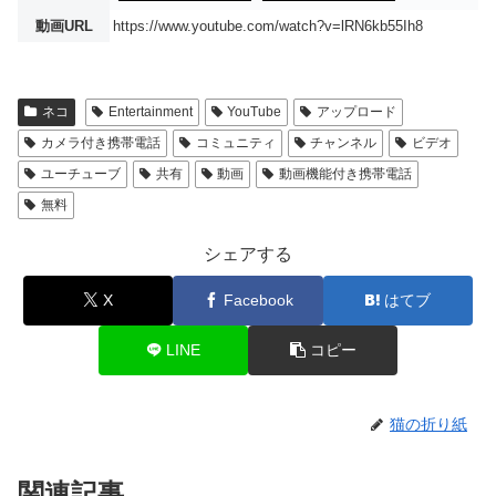
動画URL
https://www.youtube.com/watch?v=lRN6kb55Ih8
ネコ
Entertainment
YouTube
アップロード
カメラ付き携帯電話
コミュニティ
チャンネル
ビデオ
ユーチューブ
共有
動画
動画機能付き携帯電話
無料
シェアする
X
Facebook
はてブ
LINE
コピー
猫の折り紙
関連記事