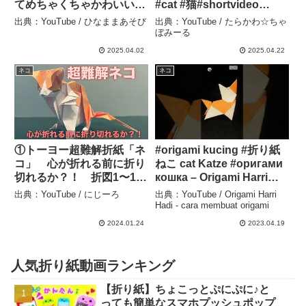
てめちゃくちゃかわいい
#cat #猫#shortvideo
よ！ #cat #おりがみ #折
#shorts #猫のいる生活
出典：YouTube / ひなままあそび
出典：YouTube / たらかわ☆ちゃ
り紙 #ハンドメイド
#short #ねこ #保護猫 – た
ぼみーる
#origami #diy #工作
らかわ☆ちゃぼみーる
2025.04.02
2025.04.22
#shorts #ネコ #ねこ – ひ
ネコ
ネコ
なままあそび
①トーヨー超難解折紙「ネ
#origami kucing #折り紙
コ」 心が折れる前に折り
ねこ cat Katze #оригами
切れるか？！ 折図1〜12
кошка – Origami Harri
– にじーろ
Hadi – cara membuat
出典：YouTube / にじーろ
出典：YouTube / Origami Harri
origami
Hadi - cara membuat origami
2024.01.24
2023.04.19
人気折り紙動画ランキング
【折り紙】ちょこっとぷにぷに♪と
っても簡単なスマホプッシュポップ