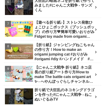
大狂乱の暗黒ネコを折り紙で作って
みました#にゃんこ大戦争 - サンズ
くん
【遊べる折り紙♪】ストレス発散ひ
ょこひょこボックス（プッシュポッ
プ）の作り方💙簡単可愛いおりがみ
Fidget toy made from origami
(Pop-it) 종이 접기로 만드는 팝잇 -
【折り紙】ジャンピングねこちゃん
SodaCatOrigami 楽しい折り紙♪
の作り方！How to make an
origami jumping cat #おりがみ
#origami #diy #ハンドメイド #工
作 #知育 #遊び - ひなままあそび
【にゃんこ大戦争 折り紙】ネコ店
長の折り紙アート作り方/How to
make The battle cats origami art
✨️ - へやんぽっぐらしチャンネル
【人気キャラ折り紙(Popular
折り紙で大狂乱のネコキングドラゴ
character origami)】
ンを作った#にゃんこ大戦争 - ねこ
ぬいぐるみTV