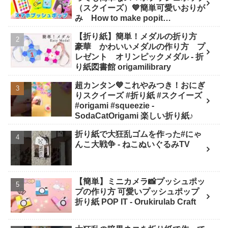
（スクイーズ）💙簡単可愛いおりが
み How to make popit
smartphone Origami -
【折り紙】簡単！メダルの折り方
SodaCatOrigami 楽しい折り紙♪
豪華 かわいいメダルの作り方 プ
レゼント オリンピックメダル - 折
り紙図書館 origamilibrary
超カンタン💙これやみつき！おにぎ
りスクイーズ #折り紙 #スクイーズ
#origami #squeezie -
SodaCatOrigami 楽しい折り紙♪
折り紙で大狂乱ゴムを作った#にゃ
んこ大戦争 - ねこぬいぐるみTV
【簡単】ミニカメラ📸プッシュポッ
プの作り方 可愛いプッシュポップ
折り紙 POP IT - Orukirulab Craft