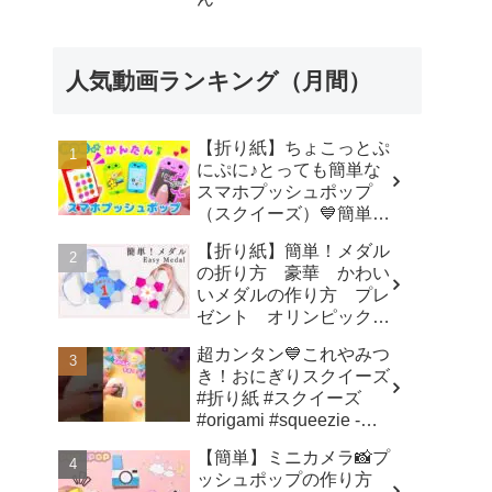
人気動画ランキング（月間）
【折り紙】ちょこっとぷ
にぷに♪とっても簡単な
スマホプッシュポップ
（スクイーズ）💙簡単可
愛いおりがみ How to
【折り紙】簡単！メダル
make popit smartphone
の折り方 豪華 かわい
Origami -
いメダルの作り方 プレ
SodaCatOrigami 楽しい
ゼント オリンピックメ
折り紙♪
ダル - 折り紙図書館
超カンタン💙これやみつ
origamilibrary
き！おにぎりスクイーズ
#折り紙 #スクイーズ
#origami #squeezie -
SodaCatOrigami 楽しい
【簡単】ミニカメラ📸プ
折り紙♪
ッシュポップの作り方