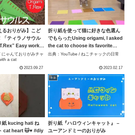
えるおりがみ】こど
折り紙を使って猫に好きな色選ん
！「ティラノサウル
でもらったUsing origami, I asked
.Rex” Easy work
the cat to choose its favorite
– にゃんておりがみチャン
color – ねこチャックの日常
e / にゃんておりがみチャ
出典：YouTube / ねこチャックの日常
th a cat
ith a cat
2023.09.27
2023.02.17
ネコ
紙 kucing hati ね
折り紙『ハロウィンキャット』 –
t heart 🐱♥ #diy
ユーアンドミーのおりがみ