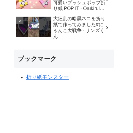
可愛いプッシュポップ折
り紙 POP IT - Orukirulab
Craft
大狂乱の暗黒ネコを折り
紙で作ってみました#に
ゃんこ大戦争 - サンズく
ん
ブックマーク
折り紙モンスター