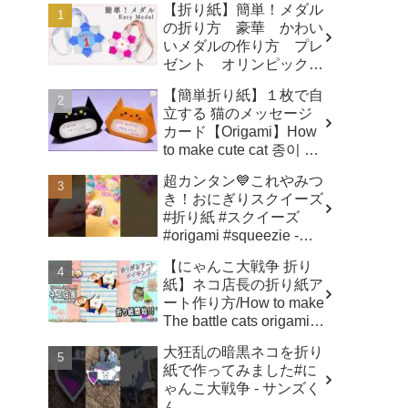
【折り紙】簡単！メダル
の折り方 豪華 かわい
いメダルの作り方 プレ
ゼント オリンピックメ
ダル - 折り紙図書館
【簡単折り紙】１枚で自
origamilibrary
立する 猫のメッセージ
カード【Origami】How
to make cute cat 종이 접
기 고양이 ハロウィ
超カンタン💙これやみつ
ン トトロ Totoro 万圣
き！おにぎりスクイーズ
节 小猫咪 Halloween -
#折り紙 #スクイーズ
hana's channel
#origami #squeezie -
SodaCatOrigami 楽しい
【にゃんこ大戦争 折り
折り紙♪
紙】ネコ店長の折り紙ア
ート作り方/How to make
The battle cats origami
art ✨️ - へやんぽっぐらし
大狂乱の暗黒ネコを折り
チャンネル【人気キャラ
紙で作ってみました#に
折り紙(Popular
ゃんこ大戦争 - サンズく
character origami)】
ん