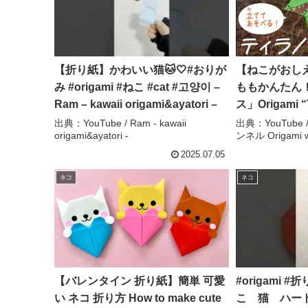
【折り紙】かわいい猫🐱🤍#おりが
【ねこがおし
み #origami #ねこ #cat #고양이 –
ももかんたん
Ram – kawaii origami&ayatori –
ス」Origami “T
for kids 
出典：YouTube / Ram - kawaii
出典：YouTub
origami&ayatori -
ンネル Origami wi
ネル Origami w
2025.07.05
ネコ
ネコ
【バレンタイン 折り紙】簡単 可愛
#origami #折り
い ネコ 折り方 How to make cute
こ 猫 ハート ca