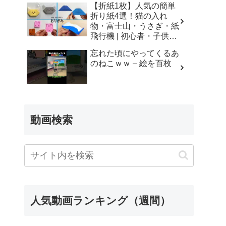
【折紙1枚】人気の簡単
折り紙4選！猫の入れ
物・富士山・うさぎ・紙
飛行機 | 初心者・子供・
シニア向け | Origami 4
忘れた頃にやってくるあ
Easy Crafts | 摺紙 | 종이
のねこｗｗ – 絵を百枚
접기 ひこうき ねこ
ふじさん – Yuri channel
動画検索
人気動画ランキング（週間）