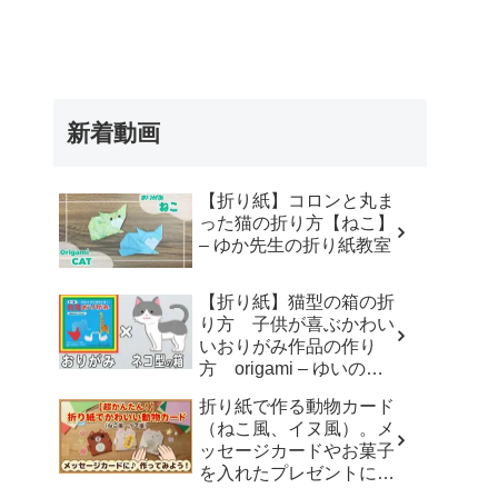
新着動画
【折り紙】コロンと丸ま
った猫の折り方【ねこ】
– ゆか先生の折り紙教室
【折り紙】猫型の箱の折
り方 子供が喜ぶかわい
いおりがみ作品の作り
方 origami – ゆいのお
りがみ研究室
折り紙で作る動物カード
（ねこ風、イヌ風）。メ
ッセージカードやお菓子
を入れたプレゼントに。
– おりがみdream studio