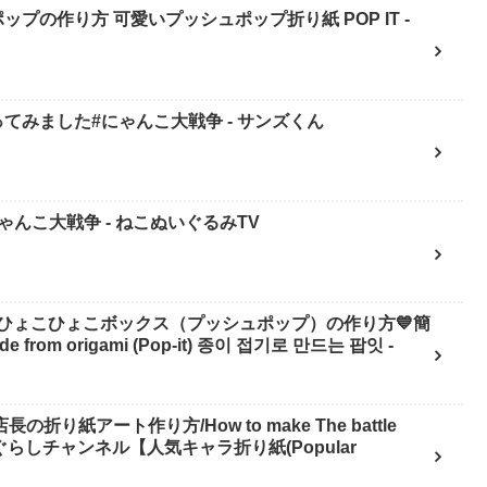
ップの作り方 可愛いプッシュポップ折り紙 POP IT -
てみました#にゃんこ大戦争 - サンズくん
んこ大戦争 - ねこぬいぐるみTV
ひょこひょこボックス（プッシュポップ）の作り方💙簡
 from origami (Pop-it) 종이 접기로 만드는 팝잇 -
り紙アート作り方/How to make The battle
 へやんぽっぐらしチャンネル【人気キャラ折り紙(Popular