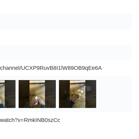
om/channel/UCXP9RuvB8I1lW89OB9qEe6A
m/watch?v=RmkINB0szCc