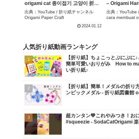
origami cat 종이접기 고양이 折纸
– Origami Harr
猫 Valentine paper craft DIY 動物
membuat ori
出典：YouTube / 折り紙チャンネル
出典：YouTube / O
Origami Paper Craft
cara membuat o
– 折り紙チャンネル Origami Paper
Craft
2024.01.12
人気折り紙動画ランキング
【折り紙】ちょこっとぷにぷに♪
簡単可愛いおりがみ How to make po
い折り紙♪
【折り紙】簡単！メダルの折り
ンピックメダル - 折り紙図書館 origa
超カンタン💙これやみつき！おにぎり
#squeezie - SodaCatOriga