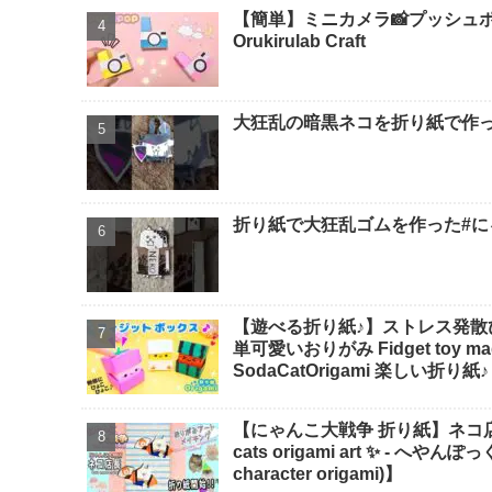
【簡単】ミニカメラ📸プッシュポ
Orukirulab Craft
大狂乱の暗黒ネコを折り紙で作っ
折り紙で大狂乱ゴムを作った#にゃ
【遊べる折り紙♪】ストレス発散
単可愛いおりがみ Fidget toy made
SodaCatOrigami 楽しい折り紙♪
【にゃんこ大戦争 折り紙】ネコ店長の折
cats origami art ✨️ -
character origami)】