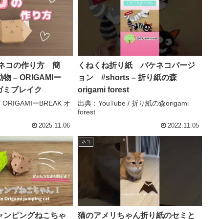
 ネコの作り方 簡
くねくね折り紙 バケネコバージ
 – ORIGAMIー
ョン #shorts – 折り紙の森
リガミブレイク
origami forest
/ ORIGAMIーBREAK オ
出典：YouTube / 折り紙の森origami
forest
2025.11.06
2022.11.05
ネコ
ャンピングねこちゃ
猫のアメリちゃん折り紙のセミと