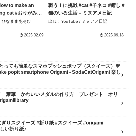
 to make an
戦う！に挑戦 #cat #子ネコ #癒し #
mping cat #おりがみ
猫のいる生活 – ミヌアメ日記
diy #ハンドメイド #工
 / ひなままあそび
出典：YouTube / ミヌアメ日記
遊び – ひなままあそ
2025.02.09
2025.09.18
とっても簡単なスマホプッシュポップ（スクイーズ）💙
pit smartphone Origami - SodaCatOrigami 楽し
方 豪華 かわいいメダルの作り方 プレゼント オリ
milibrary
スクイーズ #折り紙 #スクイーズ #origami
mi 楽しい折り紙♪