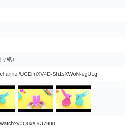
い折り紙♪
om/channel/UCEimXV4D-Sh1sXWoN-egULg
m/watch?v=Q0xej9U79u0