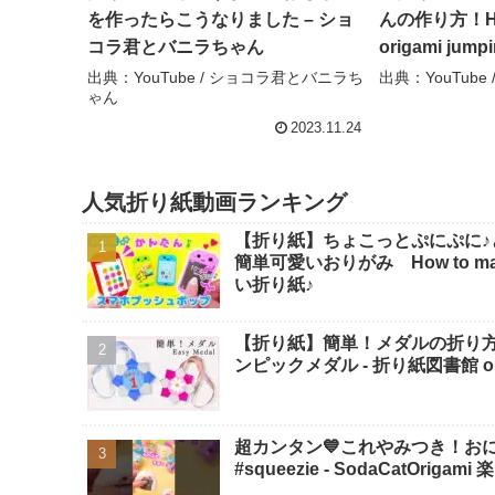
を作ったらこうなりました – ショ
んの作り方！How
コラ君とバニラちゃん
origami ju
#origami #
出典：YouTube / ショコラ君とバニラち
出典：YouTube
ゃん
作 #知育 #
び
2023.11.24
人気折り紙動画ランキング
【折り紙】ちょこっとぷにぷに♪
簡単可愛いおりがみ How to make po
い折り紙♪
【折り紙】簡単！メダルの折り
ンピックメダル - 折り紙図書館 origa
超カンタン💙これやみつき！おにぎり
#squeezie - SodaCatOriga