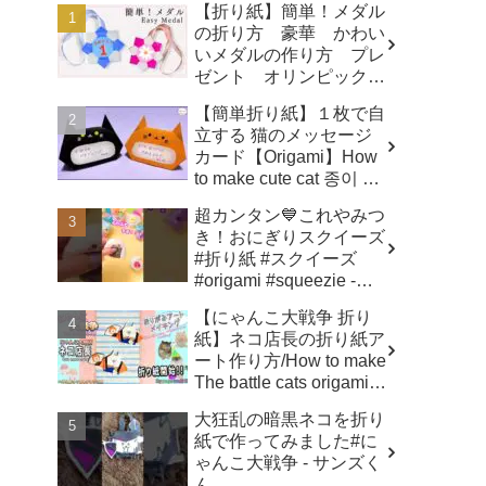
【折り紙】簡単！メダル
の折り方 豪華 かわい
いメダルの作り方 プレ
ゼント オリンピックメ
ダル - 折り紙図書館
【簡単折り紙】１枚で自
origamilibrary
立する 猫のメッセージ
カード【Origami】How
to make cute cat 종이 접
기 고양이 ハロウィ
超カンタン💙これやみつ
ン トトロ Totoro 万圣
き！おにぎりスクイーズ
节 小猫咪 Halloween -
#折り紙 #スクイーズ
hana's channel
#origami #squeezie -
SodaCatOrigami 楽しい
【にゃんこ大戦争 折り
折り紙♪
紙】ネコ店長の折り紙ア
ート作り方/How to make
The battle cats origami
art ✨️ - へやんぽっぐらし
大狂乱の暗黒ネコを折り
チャンネル【人気キャラ
紙で作ってみました#に
折り紙(Popular
ゃんこ大戦争 - サンズく
character origami)】
ん