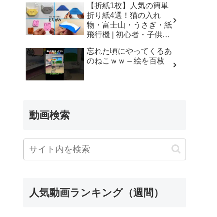
【折紙1枚】人気の簡単
折り紙4選！猫の入れ
物・富士山・うさぎ・紙
飛行機 | 初心者・子供・
シニア向け | Origami 4
忘れた頃にやってくるあ
Easy Crafts | 摺紙 | 종이
のねこｗｗ – 絵を百枚
접기 ひこうき ねこ
ふじさん – Yuri channel
動画検索
人気動画ランキング（週間）