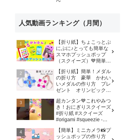
人気動画ランキング（月間）
【折り紙】ちょこっとぷ
にぷに♪とっても簡単な
スマホプッシュポップ
（スクイーズ）💙簡単可
愛いおりがみ How to
【折り紙】簡単！メダル
make popit smartphone
の折り方 豪華 かわい
Origami -
いメダルの作り方 プレ
SodaCatOrigami 楽しい
ゼント オリンピックメ
折り紙♪
ダル - 折り紙図書館
超カンタン💙これやみつ
origamilibrary
き！おにぎりスクイーズ
#折り紙 #スクイーズ
#origami #squeezie -
SodaCatOrigami 楽しい
【簡単】ミニカメラ📸プ
折り紙♪
ッシュポップの作り方