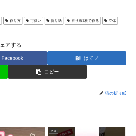
作り方
可愛い
折り紙
折り紙1枚で作る
立体
ェアする
Facebook
はてブ
コピー
猫の折り紙
ネコ