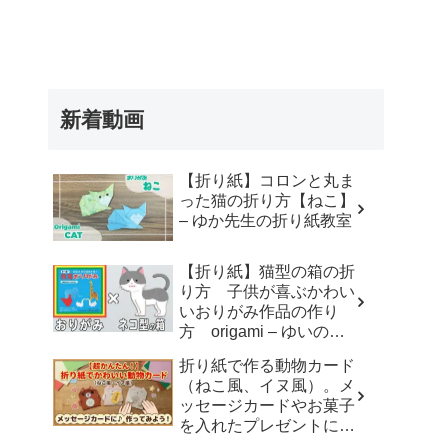
新着動画
【折り紙】コロンと丸ま
った猫の折り方【ねこ】
– ゆか先生の折り紙教室
【折り紙】猫型の箱の折
り方 子供が喜ぶかわい
いおりがみ作品の作り
方 origami – ゆいのお
りがみ研究室
折り紙で作る動物カード
（ねこ風、イヌ風）。メ
ッセージカードやお菓子
を入れたプレゼントに。
– おりがみdream studio