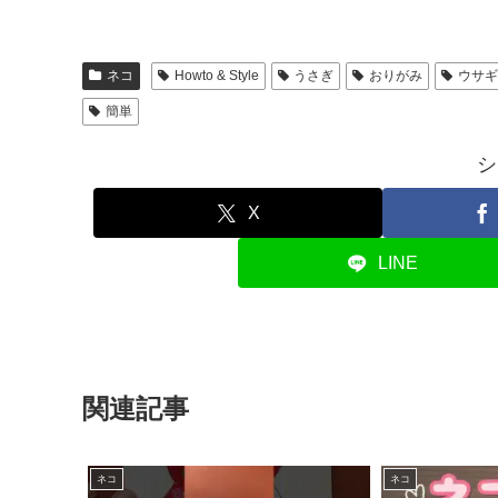
ネコ
Howto & Style
うさぎ
おりがみ
ウサギ
簡単
シ
X
LINE
関連記事
ネコ
ネコ