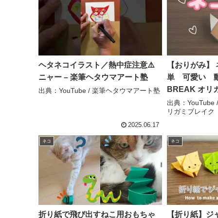
ヘタネコイラスト／熱中症注意⚠️
【おりがみ】
ニャー – 楽筆ヘタウマアート塾
単 可愛い 動物
BREAK オ
出典：YouTube / 楽筆ヘタウマアート塾
出典：YouTube 
リガミブレイク
2025.06.17
ネコ
ネコ
折り紙で飛び出すねこ用おもちゃ
【折り紙】ジ