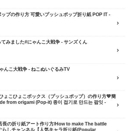
ップの作り方 可愛いプッシュポップ折り紙 POP IT -
てみました#にゃんこ大戦争 - サンズくん
んこ大戦争 - ねこぬいぐるみTV
ひょこひょこボックス（プッシュポップ）の作り方💙簡
 from origami (Pop-it) 종이 접기로 만드는 팝잇 -
り紙アート作り方/How to make The battle
 へやんぽっぐらしチャンネル【人気キャラ折り紙(Popular