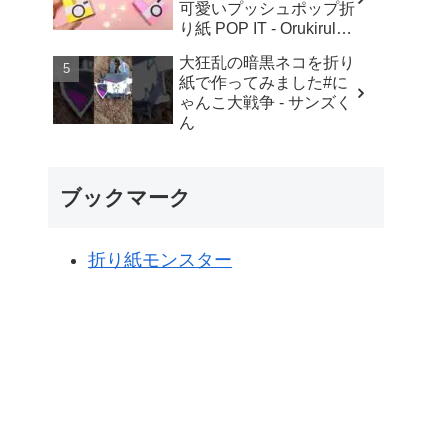
可愛いプッシュポップ折
り紙 POP IT - Orukirulab
Craft
大狂乱の暗黒ネコを折り
紙で作ってみました#に
ゃんこ大戦争 - サンズく
ん
ブックマーク
折り紙モンスター