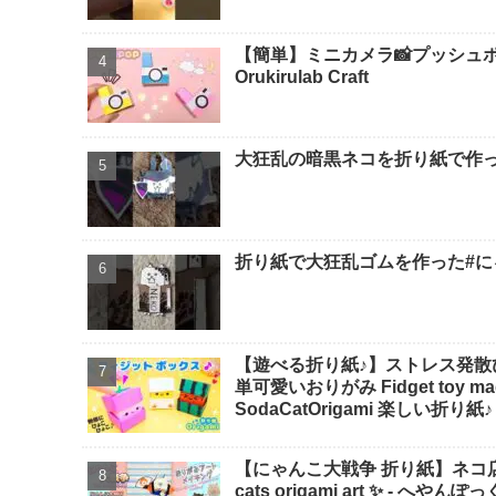
【簡単】ミニカメラ📸プッシュポ
Orukirulab Craft
大狂乱の暗黒ネコを折り紙で作っ
折り紙で大狂乱ゴムを作った#にゃ
【遊べる折り紙♪】ストレス発散
単可愛いおりがみ Fidget toy made
SodaCatOrigami 楽しい折り紙♪
【にゃんこ大戦争 折り紙】ネコ店長の折
cats origami art ✨️ -