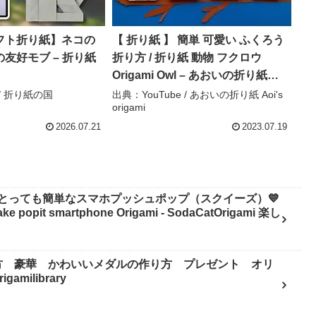
フト折り紙】ネコの
【 折り紙 】 簡単 可愛い ふくろう
友好モブ – 折り紙
折り方 / 折り紙 動物 フクロウ
Origami Owl – あおいの折り紙
Aoi’s origami
 / 折り紙の国
出典：YouTube / あおいの折り紙 Aoi's
origami
2026.07.21
2023.07.19
とっても簡単なスマホプッシュポップ（スクイーズ）💙
pit smartphone Origami - SodaCatOrigami 楽し
方 豪華 かわいいメダルの作り方 プレゼント オリ
milibrary