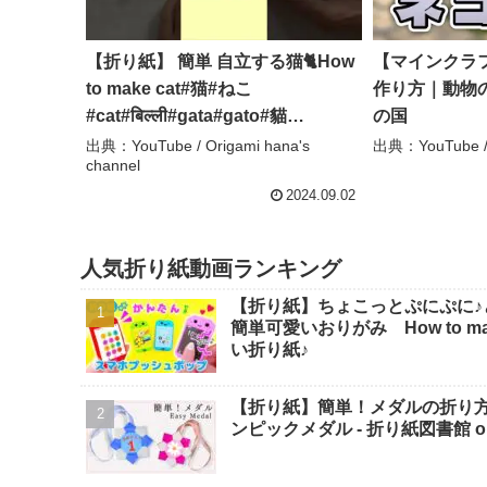
【折り紙】 簡単 自立する猫🐈How
【マインクラ
to make cat#猫#ねこ
作り方｜動物の
#cat#बिल्ली#gata#gato#貓
の国
#mačka#კატა#고양이#折り方#お
出典：YouTube / Origami hana's
出典：YouTube
channel
りがみ#origami#摺紙#종이접기 –
Origami hana’s channel
2024.09.02
人気折り紙動画ランキング
【折り紙】ちょこっとぷにぷに♪
簡単可愛いおりがみ How to make po
い折り紙♪
【折り紙】簡単！メダルの折り
ンピックメダル - 折り紙図書館 origa