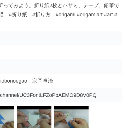
折ってみよう。折り紙2枚とハサミ、テープ、鉛筆で
紙 #折り方 #origami #origamiart #art #
bonoegao 宗岡卓治
om/channel/UC3FontLFZoPbAEMO9D8V0PQ