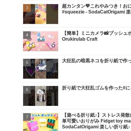
超カンタン💙これやみつき！おにぎり
#squeezie - SodaCatOriga
【簡単】ミニカメラ📸プッシュポ
Orukirulab Craft
大狂乱の暗黒ネコを折り紙で作っ
折り紙で大狂乱ゴムを作った#にゃ
【遊べる折り紙♪】ストレス発散
単可愛いおりがみ Fidget toy made
SodaCatOrigami 楽しい折り紙♪