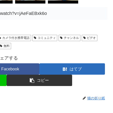
m/watch?v=jAeFaEBxk6o
カメラ付き携帯電話
コミュニティ
チャンネル
ビデオ
無料
ェアする
Facebook
はてブ
コピー
猫の折り紙