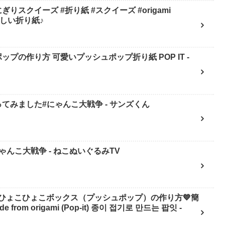
スクイーズ #折り紙 #スクイーズ #origami
mi 楽しい折り紙♪
ップの作り方 可愛いプッシュポップ折り紙 POP IT -
てみました#にゃんこ大戦争 - サンズくん
んこ大戦争 - ねこぬいぐるみTV
ひょこひょこボックス（プッシュポップ）の作り方💙簡
 from origami (Pop-it) 종이 접기로 만드는 팝잇 -