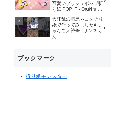
可愛いプッシュポップ折
り紙 POP IT - Orukirulab
Craft
大狂乱の暗黒ネコを折り
紙で作ってみました#に
ゃんこ大戦争 - サンズく
ん
ブックマーク
折り紙モンスター