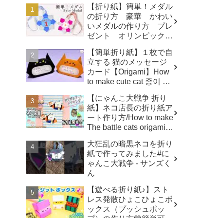
【折り紙】簡単！メダル
の折り方 豪華 かわい
いメダルの作り方 プレ
ゼント オリンピックメ
ダル - 折り紙図書館
【簡単折り紙】１枚で自
origamilibrary
立する 猫のメッセージ
カード【Origami】How
to make cute cat 종이 접
기 고양이 ハロウィ
【にゃんこ大戦争 折り
ン トトロ Totoro 万圣
紙】ネコ店長の折り紙ア
节 小猫咪 Halloween -
ート作り方/How to make
hana's channel
The battle cats origami
art ✨️ - へやんぽっぐらし
大狂乱の暗黒ネコを折り
チャンネル【人気キャラ
紙で作ってみました#に
折り紙(Popular
ゃんこ大戦争 - サンズく
character origami)】
ん
【遊べる折り紙♪】スト
レス発散ひょこひょこボ
ックス（プッシュポッ