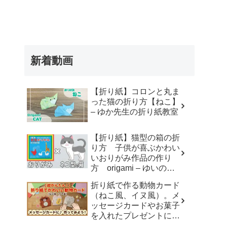
新着動画
【折り紙】コロンと丸ま
った猫の折り方【ねこ】
– ゆか先生の折り紙教室
【折り紙】猫型の箱の折
り方 子供が喜ぶかわい
いおりがみ作品の作り
方 origami – ゆいのお
りがみ研究室
折り紙で作る動物カード
（ねこ風、イヌ風）。メ
ッセージカードやお菓子
を入れたプレゼントに。
– おりがみdream studio