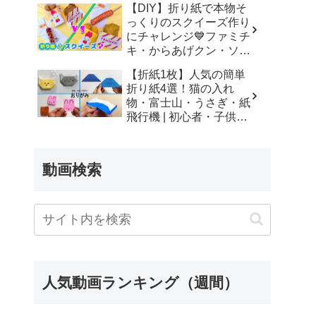
【DIY】折り紙で本物そ
っくりのスクイーズ作り
にチャレンジ💙ファミチ
キ・からあげクン・ソー
セージ –
【折紙1枚】人気の簡単
SodaCatOrigami 楽しい
折り紙4選！猫の入れ
折り紙♪
物・富士山・うさぎ・紙
飛行機 | 初心者・子供・
シニア向け | Origami 4
Easy Crafts | 摺紙 | 종이
접기 ひこうき ねこ
動画検索
ふじさん – Yuri channel
人気動画ランキング（週間）