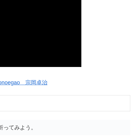
noegao 宗岡卓治
折ってみよう。