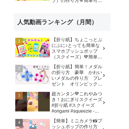
プ）の作り方💙簡単可愛
いおりがみ Fidget toy
made from origami (Pop-
it) 종이 접기로 만드는 팝
人気動画ランキング（月間）
잇 - SodaCatOrigami 楽
しい折り紙♪
【折り紙】ちょこっとぷ
にぷに♪とっても簡単な
スマホプッシュポップ
（スクイーズ）💙簡単可
愛いおりがみ How to
【折り紙】簡単！メダル
make popit smartphone
の折り方 豪華 かわい
Origami -
いメダルの作り方 プレ
SodaCatOrigami 楽しい
ゼント オリンピックメ
折り紙♪
ダル - 折り紙図書館
超カンタン💙これやみつ
origamilibrary
き！おにぎりスクイーズ
#折り紙 #スクイーズ
#origami #squeezie -
SodaCatOrigami 楽しい
【簡単】ミニカメラ📸プ
折り紙♪
ッシュポップの作り方