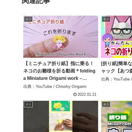
関連記事
ネコ
ネコ
【ミニチュア折り紙】指に乗る！
[折り紙]簡単
ネコのお雛様を折る動画＊folding
ャック【あつ森
a Miniature Origami work –
出典：YouTube
Chisshy Origami
出典：YouTube / Chisshy Origami
2022.01.21
ネコ
ネコ