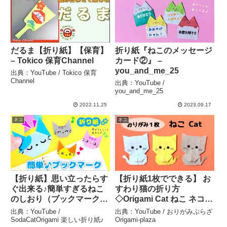
だるま【折り紙】【保育】
折り紙『ねこのメッセージ
– Tokico 保育Channel
カード②』 –
you_and_me_25
出典：YouTube / Tokico 保育
Channel
出典：YouTube /
you_and_me_25
2022.11.25
2023.09.17
ネコ
ネコ
【折り紙】思い立ったらす
【折り紙1枚でできる】 お
ぐ出来る♪簡単すぎるねこ
すわり猫の折り方
のしおり（ブックマーク）
◇Origami Cat ねこ ネコ
💙簡単可愛いおりがみ
キャット 可愛い 動物 アニ
出典：YouTube /
出典：YouTube / おりがみぷらざ
How to make cat
マル animal◇ – おりがみ
SodaCatOrigami 楽しい折り紙♪
Origami-plaza