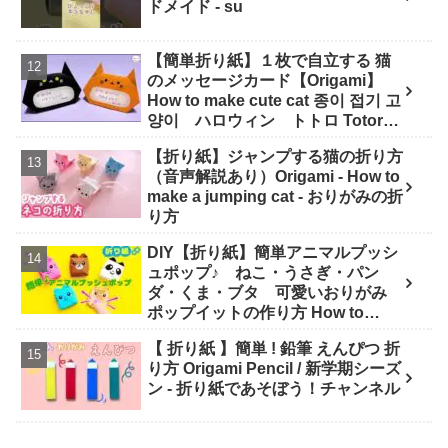
ドメイド - su
【簡単折り紙】１枚で自立する 猫
のメッセージカード【Origami】
How to make cute cat 종이 접기 고
양이 ハロウィン トトロ Totoro
万圣节 小猫咪 Halloween - hana's
【折り紙】ジャンプする猫の折り方
channel
（音声解説あり）Origami - How to
make a jumping cat - おりがみの折
り方
DIY【折り紙】簡単アニマルプッシ
ュポップ♪ ねこ・うさぎ・パン
ダ・くま・ブタ 可愛いおりがみ
ポップイットの作り方 How to
make Popit animals Origami. -
【 折り紙 】簡単 ! 鉛筆 えんぴつ 折
Soda Cat Origami キャラクター折
り方 Origami Pencil / 新学期シーズ
り紙
ン - 折り紙であそぼう！チャンネル