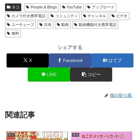
ネコ
People & Blogs
YouTube
アップロード
カメラ付き携帯電話
コミュニティ
チャンネル
ビデオ
ユーチューブ
共有
動画
動画機能付き携帯電話
無料
シェアする
X
Facebook
はてブ
LINE
コピー
猫の折り紙
関連記事
ネコ
ネコ