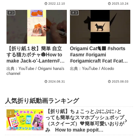
bookmark Origami –
ぷらざ Origami-plaza
2022.12.10
2025.10.24
SodaCatOrigami 楽しい折
ネコ
ネコ
り紙♪
【折り紙１枚】簡単 自立
Origami Cat🐈‍⬛ #shorts
する猫カボチャ🎃How to
#asmr #origami
make Jack-o’-Lantern#ハ
#origamicraft #cat #cats –
ロウィン#かぼちゃ#万圣节
AIcedo
出典：YouTube / Origami hana's
出典：YouTube / AIcedo
#猫#ねこ#cat#折り方#お
channel
りがみ#origami#shorts –
2024.08.31
2025.08.03
Origami hana’s channel
人気折り紙動画ランキング
【折り紙】ちょこっとぷにぷに♪と
っても簡単なスマホプッシュポップ
（スクイーズ）💙簡単可愛いおりが
み How to make popit
smartphone Origami -