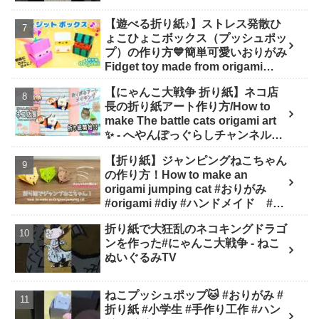
【遊べる折り紙♪】ストレス発散ひ
ょこひょこボックス（プッシュポッ
プ）の作り方💙簡単可愛いおりがみ
Fidget toy made from origami
(Pop-it) 종이 접기로 만드는 팝잇 -
【にゃんこ大戦争 折り紙】ネコ店
SodaCatOrigami 楽しい折り紙♪
長の折り紙アート作り方/How to
make The battle cats origami art
✨️ - へやんぽっぐらしチャンネル
【人気キャラ折り紙(Popular
【折り紙】ジャンピングねこちゃん
character origami)】
の作り方！How to make an
origami jumping cat #おりがみ
#origami #diy #ハンドメイド #工
作 #知育 #遊び - ひなままあそび
折り紙で大狂乱のネコキングドラゴ
ンを作った#にゃんこ大戦争 - ねこ
ぬいぐるみTV
ねこプッシュポップ🐱 #おりがみ #
折り紙 #小学生 #手作り工作 #ハン