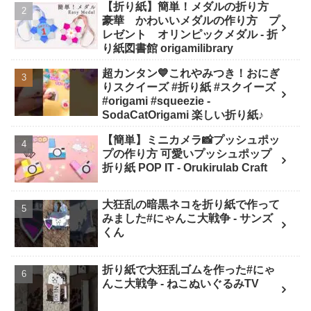
【折り紙】簡単！メダルの折り方
SodaCatOrigami 楽しい折り紙♪
豪華 かわいいメダルの作り方 プ
レゼント オリンピックメダル - 折
り紙図書館 origamilibrary
超カンタン💙これやみつき！おにぎ
りスクイーズ #折り紙 #スクイーズ
#origami #squeezie -
SodaCatOrigami 楽しい折り紙♪
【簡単】ミニカメラ📸プッシュポッ
プの作り方 可愛いプッシュポップ
折り紙 POP IT - Orukirulab Craft
大狂乱の暗黒ネコを折り紙で作って
みました#にゃんこ大戦争 - サンズ
くん
折り紙で大狂乱ゴムを作った#にゃ
んこ大戦争 - ねこぬいぐるみTV