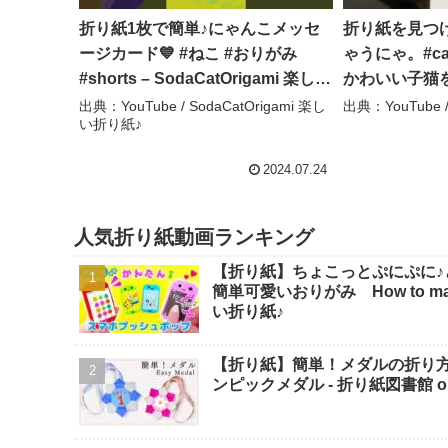
折り紙1枚で簡単♪にゃんこメッセ
折り紙を見つ
ージカード💙 #ねこ #おりがみ
ゃうにゃ。#ca
#shorts – SodaCatOrigami 楽しい
かわいい子猫
折り紙♪
す #ねこ #猫
出典：YouTube / SodaCatOrigami 楽し
出典：YouTube
い折り紙♪
ゃんろぐ
2024.07.24
人気折り紙動画ランキング
【折り紙】ちょこっとぷにぷに♪
簡単可愛いおりがみ How to make po
い折り紙♪
【折り紙】簡単！メダルの折り
ンピックメダル - 折り紙図書館 origa