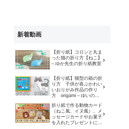
新着動画
【折り紙】コロンと丸ま
った猫の折り方【ねこ】
– ゆか先生の折り紙教室
【折り紙】猫型の箱の折
り方 子供が喜ぶかわい
いおりがみ作品の作り
方 origami – ゆいのお
りがみ研究室
折り紙で作る動物カード
（ねこ風、イヌ風）。メ
ッセージカードやお菓子
を入れたプレゼントに。
– おりがみdream studio