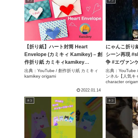
ネコ
ネコ
【折り紙】ハート封筒 Heart
にゃんこ折り
Envelope (カミキィ Kamikey) – 創
シーン再現 #s
作折り紙 カミキィkamikey
争 #エヴァンゲ
origami
コ #へやんぽ
出典：YouTube / 創作折り紙 カミキィ
出典：YouTub
kamikey origami
ンネル【人気キャラ
ぐらしチャン
character origa
り紙(Popular c
2022.01.14
origami)】
ネコ
ネコ