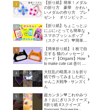
【折り紙】簡単！メダル
の折り方 豪華 かわい
いメダルの作り方 プレ
ゼント オリンピックメ
ダル - 折り紙図書館
【折り紙】ちょこっとぷ
origamilibrary
にぷに♪とっても簡単な
スマホプッシュポップ
（スクイーズ）💙簡単可
愛いおりがみ How to
【簡単折り紙】１枚で自
make popit smartphone
立する 猫のメッセージ
Origami -
カード【Origami】How
SodaCatOrigami 楽しい
to make cute cat 종이 접
折り紙♪
기 고양이 ハロウィ
大狂乱の暗黒ネコを折り
ン トトロ Totoro 万圣
紙で作ってみました#に
节 小猫咪 Halloween -
ゃんこ大戦争 - サンズく
hana's channel
ん
超カンタン💙これやみつ
き！おにぎりスクイーズ
#折り紙 #スクイーズ
#origami #squeezie -