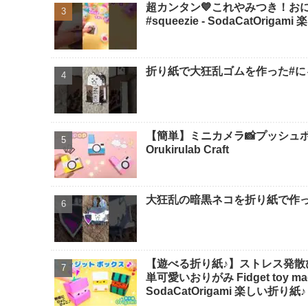
超カンタン💙これやみつき！おにぎり
#squeezie - SodaCatOriga
折り紙で大狂乱ゴムを作った#にゃ
【簡単】ミニカメラ📸プッシュポ
Orukirulab Craft
大狂乱の暗黒ネコを折り紙で作っ
【遊べる折り紙♪】ストレス発散
単可愛いおりがみ Fidget toy made
SodaCatOrigami 楽しい折り紙♪