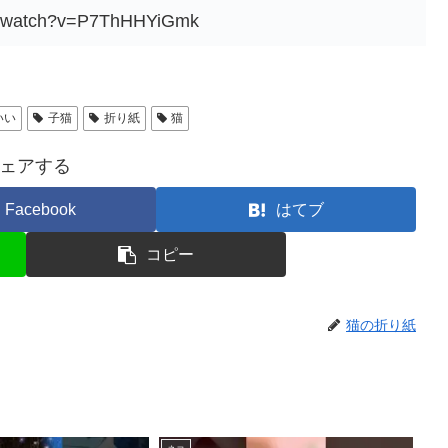
om/watch?v=P7ThHHYiGmk
いい
子猫
折り紙
猫
ェアする
Facebook
はてブ
コピー
猫の折り紙