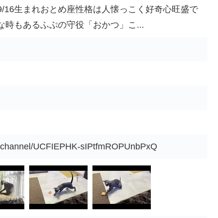
09/16生まれおとめ座性格は人懐っこく好奇心旺盛で
時もあるふぷの守役「おかつ」こ...
om/channel/UCFIEPHK-sIPtfmROPUnbPxQ