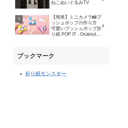
ねこぬいぐるみTV
【簡単】ミニカメラ📸プ
ッシュポップの作り方
可愛いプッシュポップ折
り紙 POP IT - Orukirulab
Craft
ブックマーク
折り紙モンスター