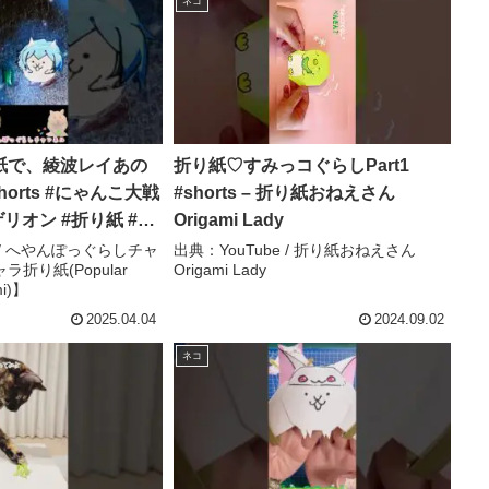
ネコ
紙で、綾波レイあの
折り紙♡すみっコぐらしPart1
horts #にゃんこ大戦
#shorts – 折り紙おねえさん
リオン #折り紙 #ネ
Origami Lady
っぐらし – へやんぽっ
e / へやんぽっぐらしチャ
出典：YouTube / 折り紙おねえさん
折り紙(Popular
Origami Lady
ネル【人気キャラ折
mi)】
haracter
2025.04.04
2024.09.02
ネコ