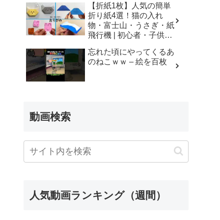
【折紙1枚】人気の簡単
折り紙4選！猫の入れ
物・富士山・うさぎ・紙
飛行機 | 初心者・子供・
シニア向け | Origami 4
忘れた頃にやってくるあ
Easy Crafts | 摺紙 | 종이
のねこｗｗ – 絵を百枚
접기 ひこうき ねこ
ふじさん – Yuri channel
動画検索
人気動画ランキング（週間）