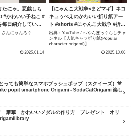
けたにゃ。悪戯しち
【にゃんこ大戦争×まどマギ】ネコ
t #かわいい子ねこ #
キュゥべえのかわいい折り紙アー
を毎日紹介していま
ト #shorts #にゃんこ大戦争 #折り
 #猫と子供 – さんに
紙 #ネコ #まどマギコラボ #へやん
 / さんにゃんろぐ
出典：YouTube / へやんぽっぐらしチャ
ンネル【人気キャラ折り紙(Popular
ぽっぐらし – へやんぽっぐらしチ
character origami)】
ャンネル【人気キャラ折り紙
2025.01.14
2025.10.06
(Popular character origami)】
とっても簡単なスマホプッシュポップ（スクイーズ）💙
pit smartphone Origami - SodaCatOrigami 楽し
方 豪華 かわいいメダルの作り方 プレゼント オリ
milibrary