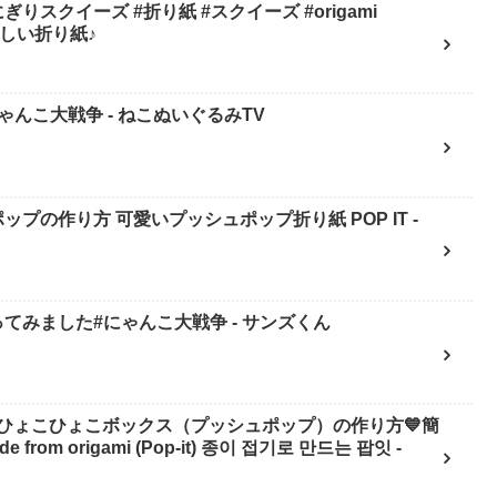
スクイーズ #折り紙 #スクイーズ #origami
mi 楽しい折り紙♪
んこ大戦争 - ねこぬいぐるみTV
ップの作り方 可愛いプッシュポップ折り紙 POP IT -
てみました#にゃんこ大戦争 - サンズくん
ひょこひょこボックス（プッシュポップ）の作り方💙簡
 from origami (Pop-it) 종이 접기로 만드는 팝잇 -