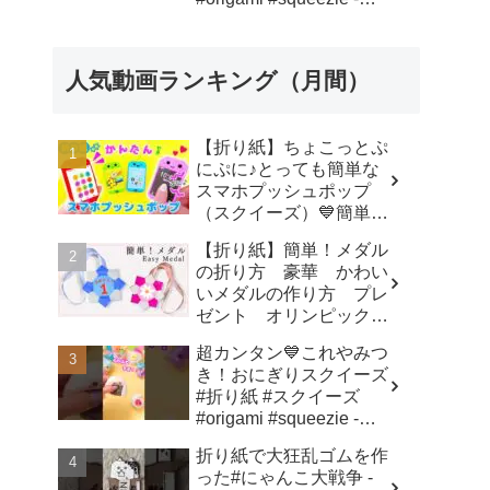
SodaCatOrigami 楽しい
折り紙♪
人気動画ランキング（月間）
【折り紙】ちょこっとぷ
にぷに♪とっても簡単な
スマホプッシュポップ
（スクイーズ）💙簡単可
愛いおりがみ How to
【折り紙】簡単！メダル
make popit smartphone
の折り方 豪華 かわい
Origami -
いメダルの作り方 プレ
SodaCatOrigami 楽しい
ゼント オリンピックメ
折り紙♪
ダル - 折り紙図書館
超カンタン💙これやみつ
origamilibrary
き！おにぎりスクイーズ
#折り紙 #スクイーズ
#origami #squeezie -
SodaCatOrigami 楽しい
折り紙で大狂乱ゴムを作
折り紙♪
った#にゃんこ大戦争 -