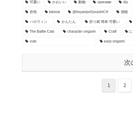
可愛い
かわいい
動物
оригами
diy
折纸
tutorial
@heyanpoGurashiCH
摺紙
ハロウィン
かんたん
折り紙 簡単 可愛い
The Battle Cats
character origami
Craft
に
cute
easy origami
次
1
2