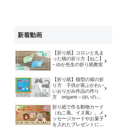
新着動画
【折り紙】コロンと丸ま
った猫の折り方【ねこ】
– ゆか先生の折り紙教室
【折り紙】猫型の箱の折
り方 子供が喜ぶかわい
いおりがみ作品の作り
方 origami – ゆいのお
りがみ研究室
折り紙で作る動物カード
（ねこ風、イヌ風）。メ
ッセージカードやお菓子
を入れたプレゼントに。
– おりがみdream studio