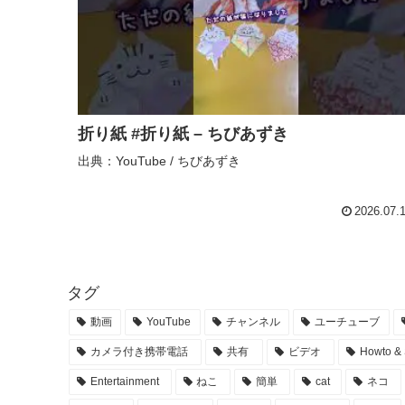
折り紙 #折り紙 – ちびあずき
出典：YouTube / ちびあずき
2026.07.
タグ
動画
YouTube
チャンネル
ユーチューブ
カメラ付き携帯電話
共有
ビデオ
Howto & 
Entertainment
ねこ
簡単
cat
ネコ