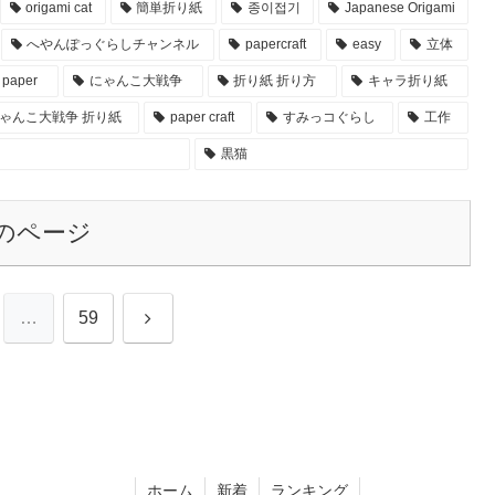
origami cat
簡単折り紙
종이접기
Japanese Origami
へやんぽっぐらしチャンネル
papercraft
easy
立体
paper
にゃんこ大戦争
折り紙 折り方
キャラ折り紙
ゃんこ大戦争 折り紙
paper craft
すみっコぐらし
工作
黒猫
のページ
次
…
59
へ
ホーム
新着
ランキング