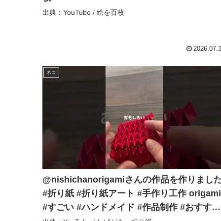
出典：YouTube / 絵を百枚
2026.07.
ネコ
@nishichanorigamiさんの作品を作りまし
#折り紙 #折り紙アート #手作り工作 origami
#すごい #ハンドメイド #作品制作 #おすすめ
にのりたい #登録お願いします – しげがみ