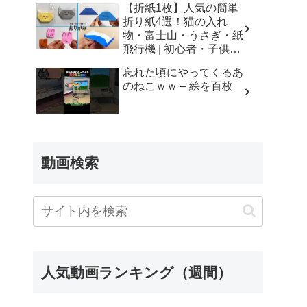
【折紙1枚】人気の簡単
折り紙4選！猫の入れ
物・富士山・うさぎ・紙
飛行機 | 初心者・子供・
シニア向け | Origami 4
忘れた頃にやってくるあ
Easy Crafts | 摺紙 | 종이
のねこｗｗ – 絵を百枚
접기 ひこうき ねこ
ふじさん – Yuri channel
動画検索
人気動画ランキング（週間）