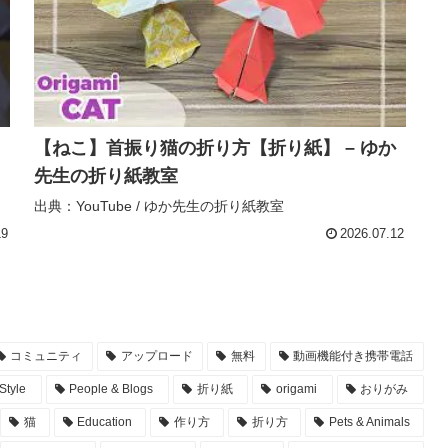
【ねこ】首振り猫の折り方【折り紙】 – ゆか
先生の折り紙教室
出典：YouTube / ゆか先生の折り紙教室
19
2026.07.12
コミュニティ
アップロード
無料
動画機能付き携帯電話
Style
People & Blogs
折り紙
origami
おりがみ
猫
Education
作り方
折り方
Pets & Animals