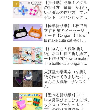
【折り紙】簡単！メダル
の折り方 豪華 かわい
いメダルの作り方 プレ
ゼント オリンピックメ
ダル - 折り紙図書館
【簡単折り紙】１枚で自
origamilibrary
立する 猫のメッセージ
カード【Origami】How
to make cute cat 종이 접
기 고양이 ハロウィ
【にゃんこ大戦争 折り
ン トトロ Totoro 万圣
紙】ネコ店長の折り紙ア
节 小猫咪 Halloween -
ート作り方/How to make
hana's channel
The battle cats origami
art ✨️ - へやんぽっぐらし
大狂乱の暗黒ネコを折り
チャンネル【人気キャラ
紙で作ってみました#に
折り紙(Popular
ゃんこ大戦争 - サンズく
character origami)】
ん
【遊べる折り紙♪】スト
レス発散ひょこひょこボ
ックス（プッシュポッ
プ）の作り方💙簡単可愛