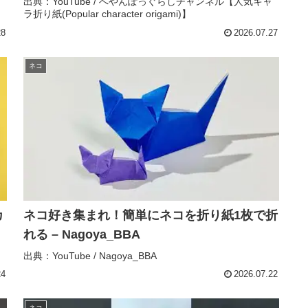
出典：YouTube / へやんぽっぐらしチャンネル【人気キャ
ラ折り紙(Popular character origami)】
origami)】
28
2026.07.27
ネコ
カ
ネコ好き集まれ！簡単にネコを折り紙1枚で折
れる – Nagoya_BBA
出典：YouTube / Nagoya_BBA
24
2026.07.22
ネコ