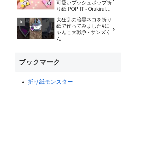
可愛いプッシュポップ折
り紙 POP IT - Orukirulab
Craft
大狂乱の暗黒ネコを折り
紙で作ってみました#に
ゃんこ大戦争 - サンズく
ん
ブックマーク
折り紙モンスター