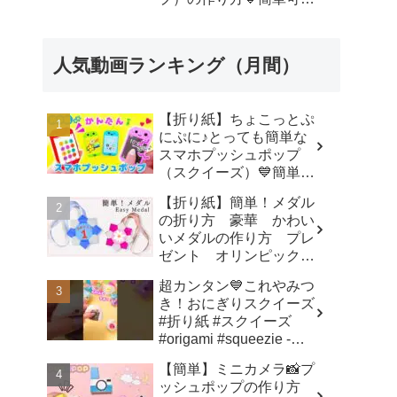
いおりがみ Fidget toy
made from origami (Pop-
it) 종이 접기로 만드는 팝
人気動画ランキング（月間）
잇 - SodaCatOrigami 楽
しい折り紙♪
【折り紙】ちょこっとぷ
にぷに♪とっても簡単な
スマホプッシュポップ
（スクイーズ）💙簡単可
愛いおりがみ How to
【折り紙】簡単！メダル
make popit smartphone
の折り方 豪華 かわい
Origami -
いメダルの作り方 プレ
SodaCatOrigami 楽しい
ゼント オリンピックメ
折り紙♪
ダル - 折り紙図書館
超カンタン💙これやみつ
origamilibrary
き！おにぎりスクイーズ
#折り紙 #スクイーズ
#origami #squeezie -
SodaCatOrigami 楽しい
【簡単】ミニカメラ📸プ
折り紙♪
ッシュポップの作り方