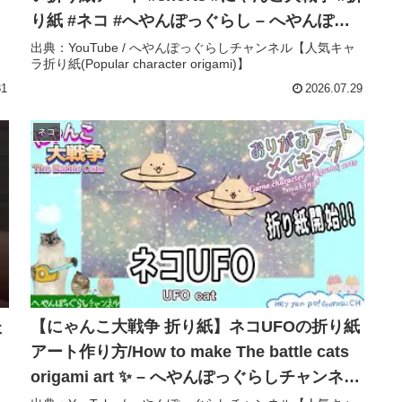
り紙 #ネコ #へやんぽっぐらし – へやんぽっ
ぐらしチャンネル【人気キャラ折り紙
出典：YouTube / へやんぽっぐらしチャンネル【人気キャ
ラ折り紙(Popular character origami)】
(Popular character origami)】
31
2026.07.29
ネコ
た
【にゃんこ大戦争 折り紙】ネコUFOの折り紙
アート作り方/How to make The battle cats
origami art ✨️ – へやんぽっぐらしチャンネル
【人気キャラ折り紙(Popular character