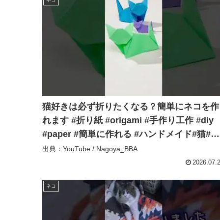
猫好きは必ず折りたくなる？簡単にネコを作
れます #折り紙 #origami #手作り工作 #diy
#paper #簡単に作れる #ハンドメイド#猫#ネ
コ#cat – Nagoya_BBA
出典：YouTube / Nagoya_BBA
2026.07.
ネコ