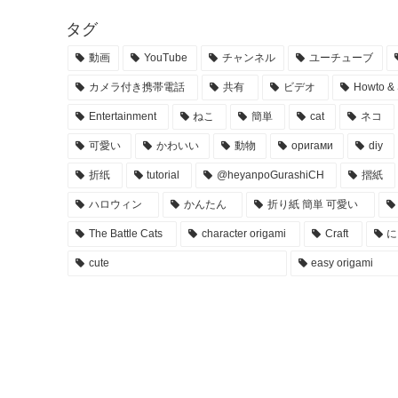
タグ
動画
YouTube
チャンネル
ユーチューブ
カメラ付き携帯電話
共有
ビデオ
Howto & 
Entertainment
ねこ
簡単
cat
ネコ
可愛い
かわいい
動物
оригами
diy
折纸
tutorial
@heyanpoGurashiCH
摺紙
ハロウィン
かんたん
折り紙 簡単 可愛い
The Battle Cats
character origami
Craft
に
cute
easy origami