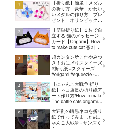
【折り紙】簡単！メダル
の折り方 豪華 かわい
いメダルの作り方 プレ
ゼント オリンピックメ
ダル - 折り紙図書館
【簡単折り紙】１枚で自
origamilibrary
立する 猫のメッセージ
カード【Origami】How
to make cute cat 종이 접
기 고양이 ハロウィ
超カンタン💙これやみつ
ン トトロ Totoro 万圣
き！おにぎりスクイーズ
节 小猫咪 Halloween -
#折り紙 #スクイーズ
hana's channel
#origami #squeezie -
SodaCatOrigami 楽しい
【にゃんこ大戦争 折り
折り紙♪
紙】ネコ店長の折り紙ア
ート作り方/How to make
The battle cats origami
art ✨️ - へやんぽっぐらし
大狂乱の暗黒ネコを折り
チャンネル【人気キャラ
紙で作ってみました#に
折り紙(Popular
ゃんこ大戦争 - サンズく
character origami)】
ん