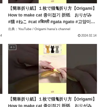
】
【簡単折り紙】１枚で猫🐈折り方【Origami】
み
How to make cat 종이접기 折纸 おりがみ
이
#猫 #ねこ #cat #बिल्ली #gata #gato #고양이
#shorts – Origami hana’s channel
出典：YouTube / Origami hana's channel
14
2024.02.14
ネコ
】
【簡単折り紙】１枚で猫🐈折り方【Origami】
み
How to make cat 종이접기 折纸 おりがみ