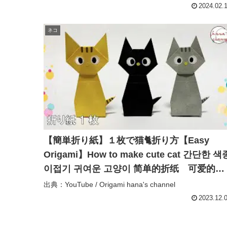
2024.02.
ネコ
【簡単折り紙】１枚で猫🐈折り方【Easy
Origami】How to make cute cat 간단한 색
이접기 귀여운 고양이 简单的折纸 可爱的小
猫咪 おりがみ ねこ DIY – Origami
出典：YouTube / Origami hana's channel
hana’s channel
2023.12.