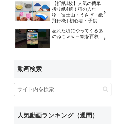
【折紙1枚】人気の簡単
折り紙4選！猫の入れ
物・富士山・うさぎ・紙
飛行機 | 初心者・子供・
シニア向け | Origami 4
忘れた頃にやってくるあ
Easy Crafts | 摺紙 | 종이
のねこｗｗ – 絵を百枚
접기 ひこうき ねこ
ふじさん – Yuri channel
動画検索
人気動画ランキング（週間）