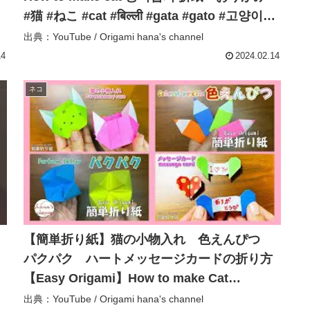
이
#猫 #ねこ #cat #बिल्ली #gata #gato #고양이
#shorts – Origami hana’s channel
出典：YouTube / Origami hana's channel
14
2024.02.14
ネコ
】
【簡単折り紙】猫の小物入れ 色えんぴつ
み
パクパク ハートメッセージカードの折り方
이
【Easy Origami】How to make Cat
accessory case 종이접기 折纸 盒子 –
出典：YouTube / Origami hana's channel