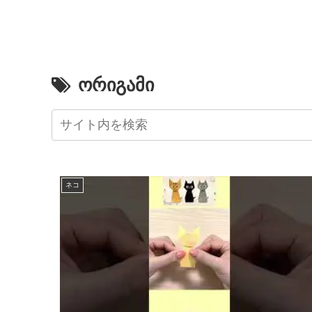
ორიგამი
ネコ