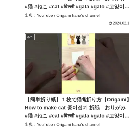
#猫 #ねこ #cat #बिल्ली #gata #gato #고양
#shorts – Origami hana’s channel
出典：YouTube / Origami hana's channel
2024.02.
ネコ
【簡単折り紙】１枚で猫🐈折り方【Origami
How to make cat 종이접기 折纸 おりが
#猫 #ねこ #cat #बिल्ली #gata #gato #고양
#shorts – Origami hana’s channel
出典：YouTube / Origami hana's channel