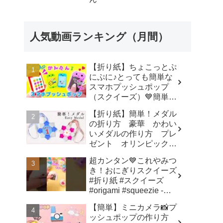
人気動画ランキング（月間）
【折り紙】ちょこっとぷ
にぷに♪とっても簡単な
スマホプッシュポップ
（スクイーズ）💙簡単可
愛いおりがみ How to
【折り紙】簡単！メダル
make popit smartphone
の折り方 豪華 かわい
Origami -
いメダルの作り方 プレ
SodaCatOrigami 楽しい
ゼント オリンピックメ
折り紙♪
ダル - 折り紙図書館
超カンタン💙これやみつ
origamilibrary
き！おにぎりスクイーズ
#折り紙 #スクイーズ
#origami #squeezie -
SodaCatOrigami 楽しい
【簡単】ミニカメラ📸プ
折り紙♪
ッシュポップの作り方