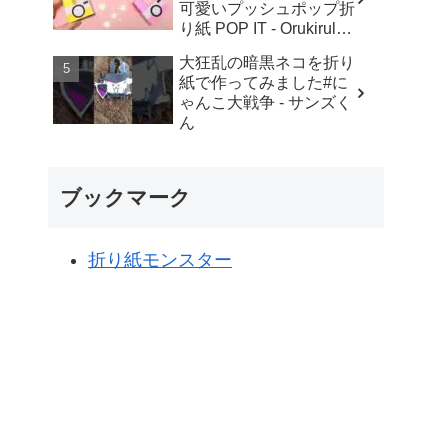
可愛いプッシュポップ折
り紙 POP IT - Orukirulab
Craft
大狂乱の暗黒ネコを折り
紙で作ってみました#に
ゃんこ大戦争 - サンズく
ん
ブックマーク
折り紙モンスター