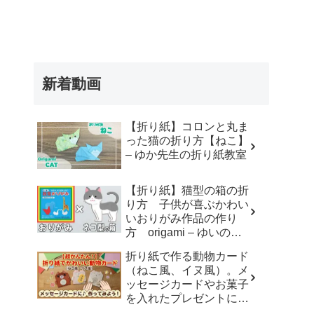
新着動画
【折り紙】コロンと丸ま
った猫の折り方【ねこ】
– ゆか先生の折り紙教室
【折り紙】猫型の箱の折
り方 子供が喜ぶかわい
いおりがみ作品の作り
方 origami – ゆいのお
りがみ研究室
折り紙で作る動物カード
（ねこ風、イヌ風）。メ
ッセージカードやお菓子
を入れたプレゼントに。
– おりがみdream studio