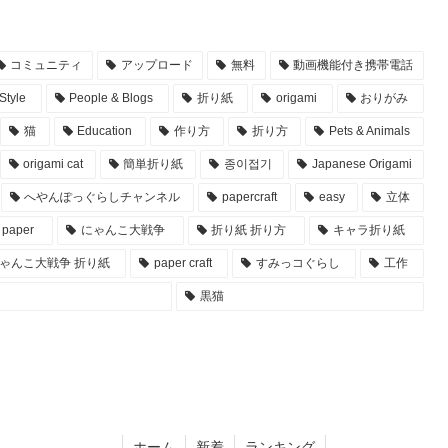
コミュニティ
アップロード
無料
動画機能付き携帯電話
Style
People & Blogs
折り紙
origami
おりがみ
猫
Education
作り方
折り方
Pets & Animals
origami cat
簡単折り紙
종이접기
Japanese Origami
へやんぽっぐらしチャンネル
papercraft
easy
立体
paper
にゃんこ大戦争
折り紙 折り方
キャラ折り紙
ゃんこ大戦争 折り紙
paper craft
すみっコぐらし
工作
黒猫
ホーム
新着
ランキング