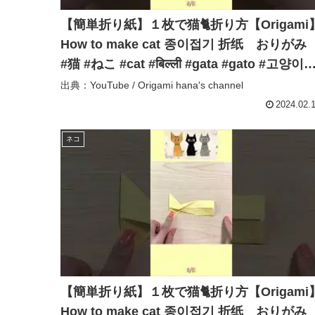
【簡単折り紙】１枚で猫🐈折り方【Origami
How to make cat 종이접기 折纸 おりが
#猫 #ねこ #cat #बिल्ली #gata #gato #고양
#shorts – Origami hana’s channel
出典：YouTube / Origami hana's channel
2024.02.
ネコ
【簡単折り紙】１枚で猫🐈折り方【Origami
How to make cat 종이접기 折纸 おりが