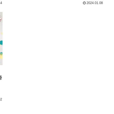
Origami hana’s channel
14
2024.01.08
종
02